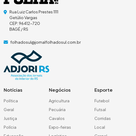
Rua Luiz Carlos Prestes 1111
Getúlio Vargas
CEP: 96412-720
BAGÉ / RS
folhadosul@jornalfolhadosul.com.br
Notícias
Negócios
Esporte
Política
Agricultura
Futebol
Geral
Pecuária
Futsal
Justiça
Cavalos
Corridas
Polícia
Expo-feiras
Local
Educação
Logística
Grenal