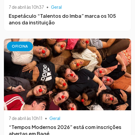
7 de abril às 10h37
•
Geral
Espetáculo “Talentos do Imba” marca os 105
anos da instituição
OFICINA
7 de abril às 10h11
•
Geral
“Tempos Modernos 2026” está com inscrições
abertas em Bagé