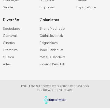
Saúde
Empresas
Esporte total
Diversão
Colunistas
Sociedade
Briane Machado
Carnaval
Cátia Liczbinski
Cinema
Edgar Muza
Literatura
João Eichbaum
Música
Mateus Bandeira
Artes
Ricardo Peró Job
FOLHA DO SUL
TODOS OS DIREITOS RESERVADOS
POLÍTICA DE PRIVACIDADE