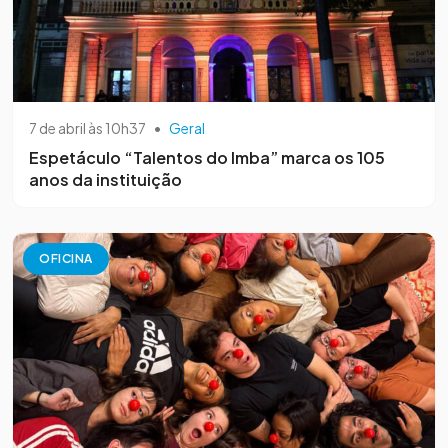
7 de abril às 10h37
•
Geral
Espetáculo “Talentos do Imba” marca os 105
anos da instituição
OFICINA