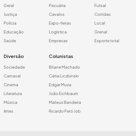
Geral
Pecuária
Futsal
Justiça
Cavalos
Corridas
Polícia
Expo-feiras
Local
Educação
Logística
Grenal
Saúde
Empresas
Esporte total
Diversão
Colunistas
Sociedade
Briane Machado
Carnaval
Cátia Liczbinski
Cinema
Edgar Muza
Literatura
João Eichbaum
Música
Mateus Bandeira
Artes
Ricardo Peró Job