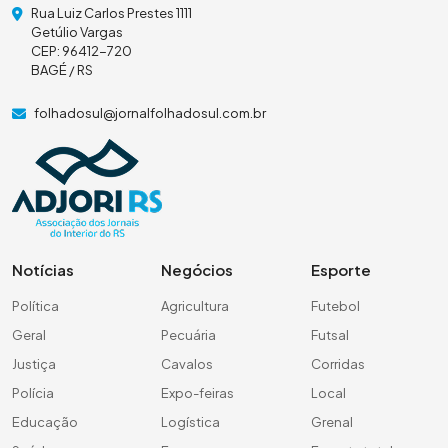
Rua Luiz Carlos Prestes 1111
Getúlio Vargas
CEP: 96412-720
BAGÉ / RS
folhadosul@jornalfolhadosul.com.br
Notícias
Negócios
Esporte
Política
Agricultura
Futebol
Geral
Pecuária
Futsal
Justiça
Cavalos
Corridas
Polícia
Expo-feiras
Local
Educação
Logística
Grenal