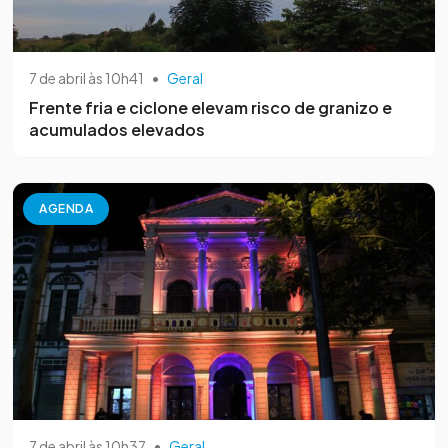
7 de abril às 10h41
•
Geral
Frente fria e ciclone elevam risco de granizo e
acumulados elevados
AGENDA
7 de abril às 10h37
•
Geral