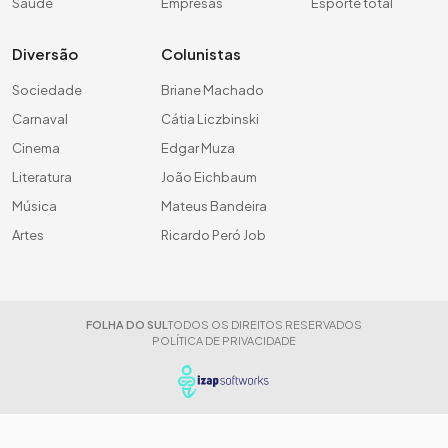
Saúde
Empresas
Esporte total
Diversão
Colunistas
Sociedade
Briane Machado
Carnaval
Cátia Liczbinski
Cinema
Edgar Muza
Literatura
João Eichbaum
Música
Mateus Bandeira
Artes
Ricardo Peró Job
FOLHA DO SUL
TODOS OS DIREITOS RESERVADOS
POLÍTICA DE PRIVACIDADE