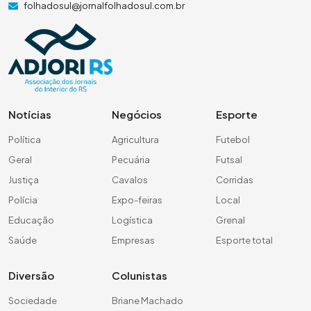
folhadosul@jornalfolhadosul.com.br
Notícias
Negócios
Esporte
Política
Agricultura
Futebol
Geral
Pecuária
Futsal
Justiça
Cavalos
Corridas
Polícia
Expo-feiras
Local
Educação
Logística
Grenal
Saúde
Empresas
Esporte total
Diversão
Colunistas
Sociedade
Briane Machado