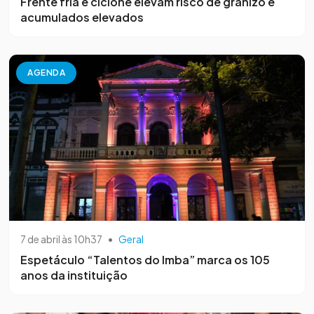
Frente fria e ciclone elevam risco de granizo e
acumulados elevados
AGENDA
7 de abril às 10h37
•
Geral
Espetáculo “Talentos do Imba” marca os 105
anos da instituição