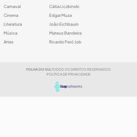
Carnaval
Cátia Liczbinski
Cinema
Edgar Muza
Literatura
João Eichbaum
Música
Mateus Bandeira
Artes
Ricardo Peró Job
FOLHA DO SUL
TODOS OS DIREITOS RESERVADOS
POLÍTICA DE PRIVACIDADE