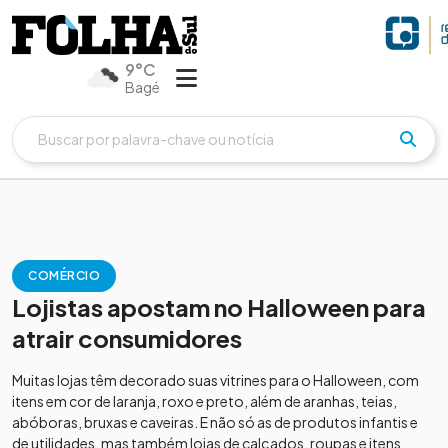
9°C
Bagé
COMÉRCIO
Lojistas apostam no Halloween para
atrair consumidores
Muitas lojas têm decorado suas vitrines para o Halloween, com
itens em cor de laranja, roxo e preto, além de aranhas, teias,
abóboras, bruxas e caveiras. E não só as de produtos infantis e
de utilidades, mas também lojas de calçados, roupas e itens