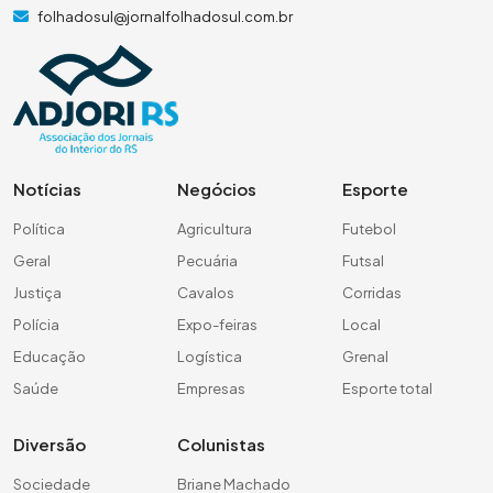
folhadosul@jornalfolhadosul.com.br
Notícias
Negócios
Esporte
Política
Agricultura
Futebol
Geral
Pecuária
Futsal
Justiça
Cavalos
Corridas
Polícia
Expo-feiras
Local
Educação
Logística
Grenal
Saúde
Empresas
Esporte total
Diversão
Colunistas
Sociedade
Briane Machado