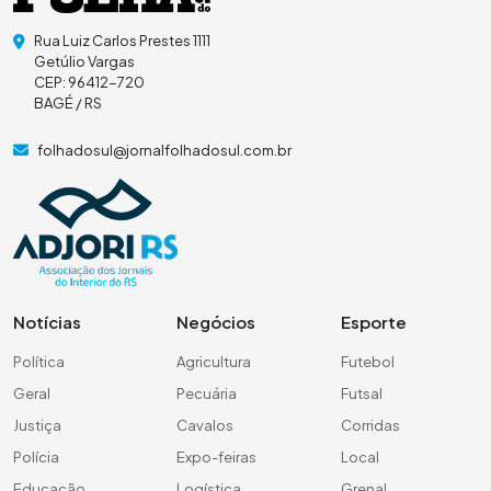
Rua Luiz Carlos Prestes 1111
Getúlio Vargas
CEP: 96412-720
BAGÉ / RS
folhadosul@jornalfolhadosul.com.br
Notícias
Negócios
Esporte
Política
Agricultura
Futebol
Geral
Pecuária
Futsal
Justiça
Cavalos
Corridas
Polícia
Expo-feiras
Local
Educação
Logística
Grenal