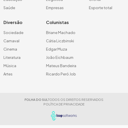
Saúde
Empresas
Esporte total
Diversão
Colunistas
Sociedade
Briane Machado
Carnaval
Cátia Liczbinski
Cinema
Edgar Muza
Literatura
João Eichbaum
Música
Mateus Bandeira
Artes
Ricardo Peró Job
FOLHA DO SUL
TODOS OS DIREITOS RESERVADOS
POLÍTICA DE PRIVACIDADE