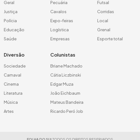
Geral
Pecuária
Futsal
Justiça
Cavalos
Corridas
Polícia
Expo-feiras
Local
Educação
Logística
Grenal
Saúde
Empresas
Esporte total
Diversão
Colunistas
Sociedade
Briane Machado
Carnaval
Cátia Liczbinski
Cinema
Edgar Muza
Literatura
João Eichbaum
Música
Mateus Bandeira
Artes
Ricardo Peró Job
FOLHA DO SUL
TODOS OS DIREITOS RESERVADOS