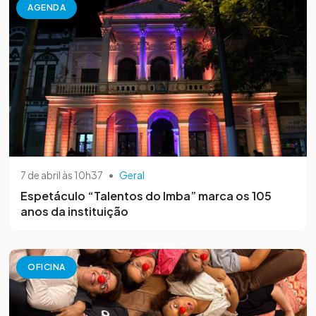
AGENDA
7 de abril às 10h37
•
Geral
Espetáculo “Talentos do Imba” marca os 105
anos da instituição
OFICINA