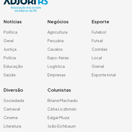
Notícias
Negócios
Esporte
Política
Agricultura
Futebol
Geral
Pecuária
Futsal
Justiça
Cavalos
Corridas
Polícia
Expo-feiras
Local
Educação
Logística
Grenal
Saúde
Empresas
Esporte total
Diversão
Colunistas
Sociedade
Briane Machado
Carnaval
Cátia Liczbinski
Cinema
Edgar Muza
Literatura
João Eichbaum