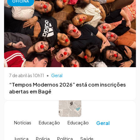
OFICINA
7 de abril às 10h11
•
Geral
“Tempos Modernos 2026” está com inscrições
abertas em Bagé
Notícias
Educação
Educação
Geral
Justiça
Polícia
Política
Saúde