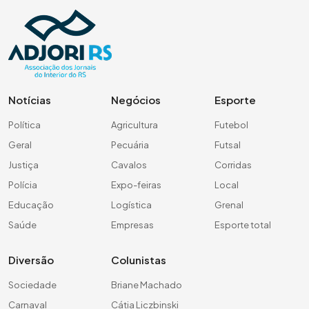
Notícias
Negócios
Esporte
Política
Agricultura
Futebol
Geral
Pecuária
Futsal
Justiça
Cavalos
Corridas
Polícia
Expo-feiras
Local
Educação
Logística
Grenal
Saúde
Empresas
Esporte total
Diversão
Colunistas
Sociedade
Briane Machado
Carnaval
Cátia Liczbinski