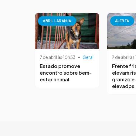
ABRIL LARANJA
ALERTA
7 de abril às 10h53
•
Geral
7 de abril às
Estado promove
Frente fri
encontro sobre bem-
elevam ri
estar animal
granizo e
elevados