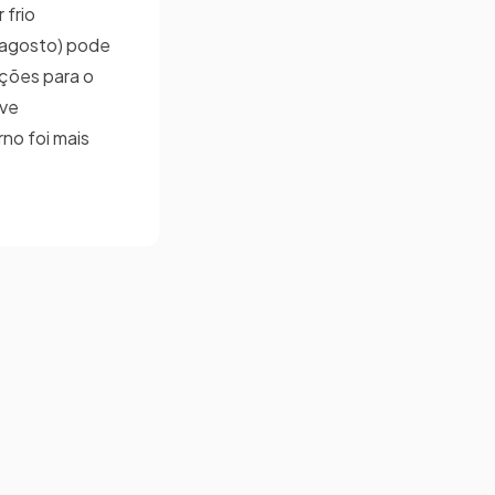
 frio
a agosto) pode
eções para o
eve
no foi mais