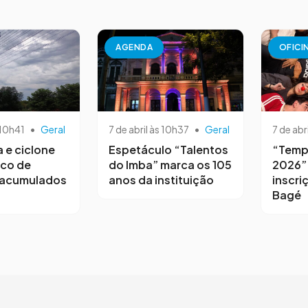
AGENDA
OFICI
 10h41
•
Geral
7 de abril às 10h37
•
Geral
7 de abr
a e ciclone
Espetáculo “Talentos
“Temp
sco de
do Imba” marca os 105
2026”
 acumulados
anos da instituição
inscri
Bagé