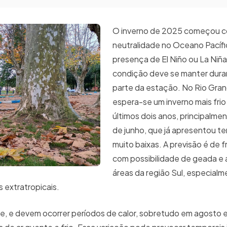
O inverno de 2025 começou 
neutralidade no Oceano Pacífi
presença de El Niño ou La Niña
condição deve se manter dura
parte da estação. No Rio Gran
espera-se um inverno mais frio
últimos dois anos, principalm
de junho, que já apresentou t
muito baixas. A previsão é de fri
com possibilidade de geada e
áreas da região Sul, especial
es extratropicais.
rme, e devem ocorrer períodos de calor, sobretudo em agosto 