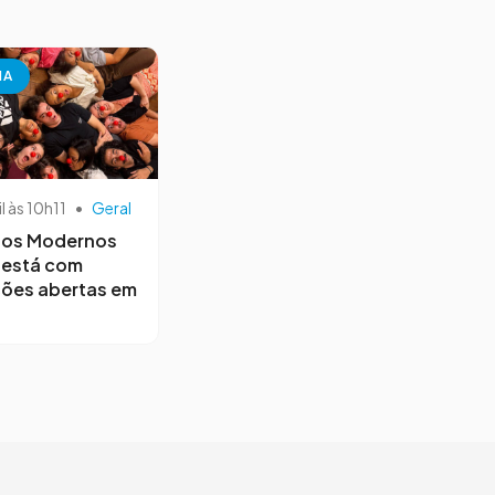
NA
il às 10h11
•
Geral
os Modernos
 está com
ções abertas em