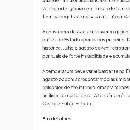
quando há maior alternância entre massas
vento forte, granizo e até risco de tor
térmica negativa e ressacas no Litoral 
A chuva será destaque no inverno gaúch
partes do Estado apenas nos primeiros 1
histórica. Julho e agosto devem registra
pontuais de forte instabilidade e acum
A temperatura deve variar bastante no Es
agosto podem apresentar médias um pouco
episódios de frio intenso, embora menos 
análises de curto prazo. A tendência é 
Oeste e Sul do Estado.
Em detalhes