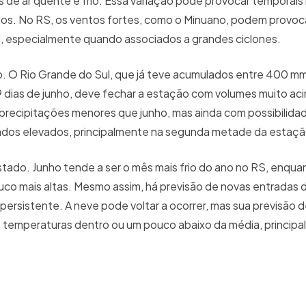
 de ar quente e frio. Essa variação pode provocar temporais
nados. No RS, os ventos fortes, como o Minuano, podem provo
Sul, especialmente quando associados a grandes ciclones.
o. O Rio Grande do Sul, que já teve acumulados entre 400 
9 dias de junho, deve fechar a estação com volumes muito ac
r precipitações menores que junho, mas ainda com possibilid
ulados elevados, principalmente na segunda metade da estaç
tado. Junho tende a ser o mês mais frio do ano no RS, enquan
 mais altas. Mesmo assim, há previsão de novas entradas de
persistente. A neve pode voltar a ocorrer, mas sua previsão
de temperaturas dentro ou um pouco abaixo da média, princip