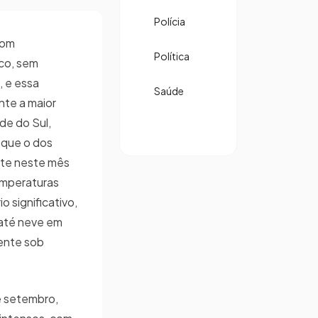
Polícia
com
Política
co, sem
, e essa
Saúde
nte a maior
de do Sul,
 que o dos
ente neste mês
emperaturas
o significativo,
 até neve em
mente sob
e setembro,