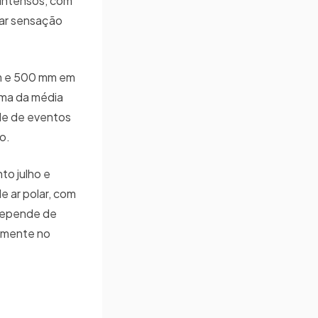
 intensos, com
car sensação
mm e 500 mm em
ima da média
ade de eventos
ão.
to julho e
 ar polar, com
 depende de
almente no