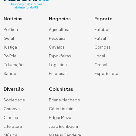
Notícias
Negócios
Esporte
Política
Agricultura
Futebol
Geral
Pecuária
Futsal
Justiça
Cavalos
Corridas
Polícia
Expo-feiras
Local
Educação
Logística
Grenal
Saúde
Empresas
Esporte total
Diversão
Colunistas
Sociedade
Briane Machado
Carnaval
Cátia Liczbinski
Cinema
Edgar Muza
Literatura
João Eichbaum
Música
Mateus Bandeira