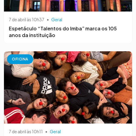
7 de abril às 10h37
•
Geral
Espetáculo “Talentos do Imba” marca os 105
anos da instituição
OFICINA
7 de abril às 10h11
•
Geral