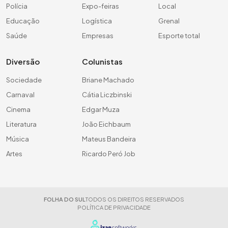
Polícia
Expo-feiras
Local
Educação
Logística
Grenal
Saúde
Empresas
Esporte total
Diversão
Colunistas
Sociedade
Briane Machado
Carnaval
Cátia Liczbinski
Cinema
Edgar Muza
Literatura
João Eichbaum
Música
Mateus Bandeira
Artes
Ricardo Peró Job
FOLHA DO SUL
TODOS OS DIREITOS RESERVADOS
POLÍTICA DE PRIVACIDADE