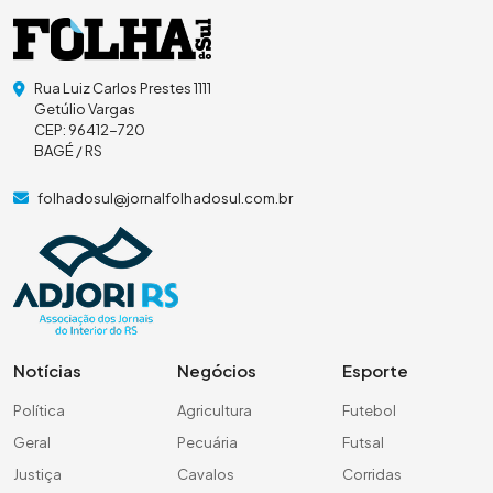
Rua Luiz Carlos Prestes 1111
Getúlio Vargas
CEP: 96412-720
BAGÉ / RS
folhadosul@jornalfolhadosul.com.br
Notícias
Negócios
Esporte
Política
Agricultura
Futebol
Geral
Pecuária
Futsal
Justiça
Cavalos
Corridas