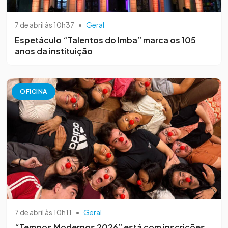
7 de abril às 10h37
•
Geral
Espetáculo “Talentos do Imba” marca os 105
anos da instituição
OFICINA
7 de abril às 10h11
•
Geral
“Tempos Modernos 2026” está com inscrições