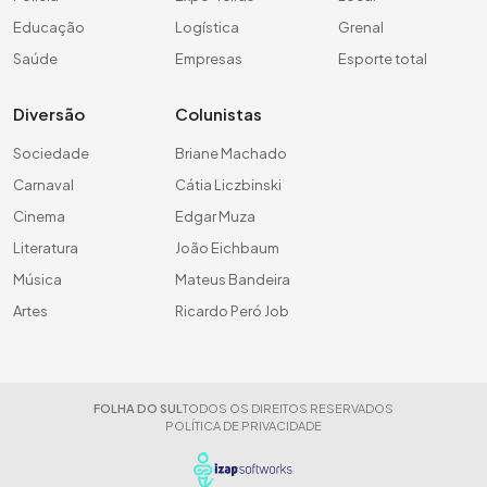
Educação
Logística
Grenal
Saúde
Empresas
Esporte total
Diversão
Colunistas
Sociedade
Briane Machado
Carnaval
Cátia Liczbinski
Cinema
Edgar Muza
Literatura
João Eichbaum
Música
Mateus Bandeira
Artes
Ricardo Peró Job
FOLHA DO SUL
TODOS OS DIREITOS RESERVADOS
POLÍTICA DE PRIVACIDADE