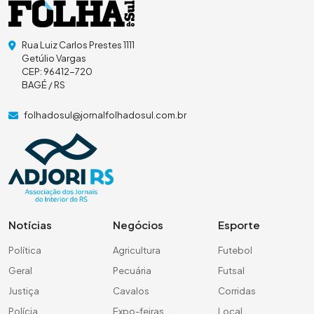
Rua Luiz Carlos Prestes 1111
Getúlio Vargas
CEP: 96412-720
BAGÉ / RS
folhadosul@jornalfolhadosul.com.br
Notícias
Negócios
Esporte
Política
Agricultura
Futebol
Geral
Pecuária
Futsal
Justiça
Cavalos
Corridas
Polícia
Expo-feiras
Local