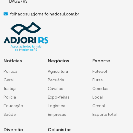
BAGÉ / RS
folhadosul@jornalfolhadosul.com.br
Notícias
Negócios
Esporte
Política
Agricultura
Futebol
Geral
Pecuária
Futsal
Justiça
Cavalos
Corridas
Polícia
Expo-feiras
Local
Educação
Logística
Grenal
Saúde
Empresas
Esporte total
Diversão
Colunistas