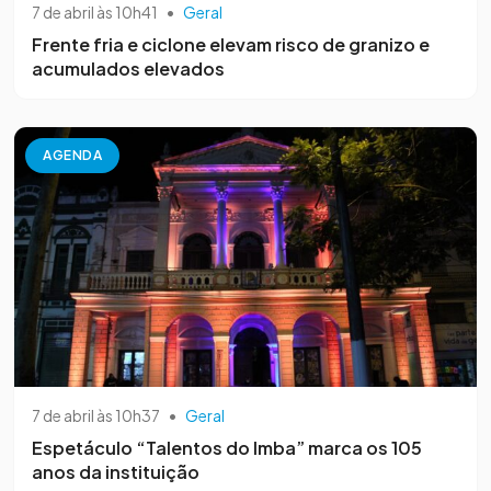
7 de abril às 10h41
•
Geral
Frente fria e ciclone elevam risco de granizo e
acumulados elevados
AGENDA
7 de abril às 10h37
•
Geral
Espetáculo “Talentos do Imba” marca os 105
anos da instituição