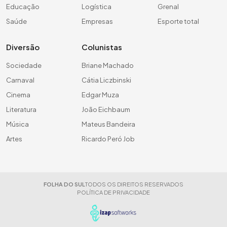
Educação
Logística
Grenal
Saúde
Empresas
Esporte total
Diversão
Colunistas
Sociedade
Briane Machado
Carnaval
Cátia Liczbinski
Cinema
Edgar Muza
Literatura
João Eichbaum
Música
Mateus Bandeira
Artes
Ricardo Peró Job
FOLHA DO SUL
TODOS OS DIREITOS RESERVADOS
POLÍTICA DE PRIVACIDADE