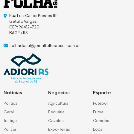
Rua Luiz Carlos Prestes 1111
Getúlio Vargas
CEP: 96412-720
BAGÉ / RS
folhadosul@jornalfolhadosul.com.br
Notícias
Negócios
Esporte
Política
Agricultura
Futebol
Geral
Pecuária
Futsal
Justiça
Cavalos
Corridas
Polícia
Expo-feiras
Local