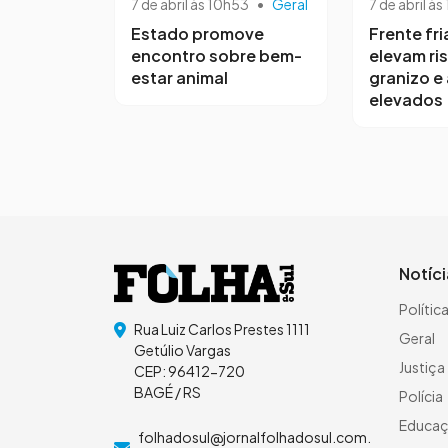
7 de abril às 10h53
•
Geral
7 de abril às
Estado promove
Frente fri
encontro sobre bem-
elevam ri
estar animal
granizo e
elevados
Notíc
Polític
Rua Luiz Carlos Prestes 1111
Geral
Getúlio Vargas
Justiça
CEP: 96412-720
BAGÉ / RS
Polícia
Educa
folhadosul@jornalfolhadosul.com.