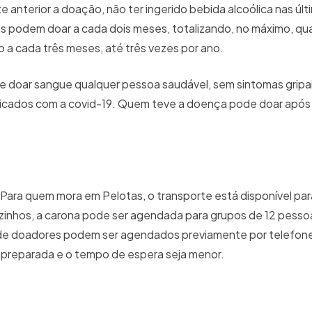
e anterior a doação, não ter ingerido bebida alcoólica nas últ
s podem doar a cada dois meses, totalizando, no máximo, qu
 a cada três meses, até três vezes por ano.
 doar sangue qualquer pessoa saudável, sem sintomas gripai
icados com a covid-19. Quem teve a doença pode doar após 
ara quem mora em Pelotas, o transporte está disponível par
 vizinhos, a carona pode ser agendada para grupos de 12 pesso
de doadores podem ser agendados previamente por telefo
 preparada e o tempo de espera seja menor.