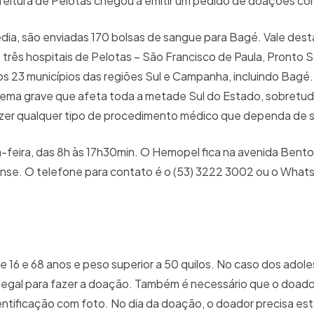
eitura de Pelotas chegou a emitir um pedido de doações co
ia, são enviadas 170 bolsas de sangue para Bagé. Vale dest
três hospitais de Pelotas – São Francisco de Paula, Pronto 
 23 municípios das regiões Sul e Campanha, incluindo Bagé. 
ema grave que afeta toda a metade Sul do Estado, sobretu
fazer qualquer tipo de procedimento médico que dependa de 
a-feira, das 8h às 17h30min. O Hemopel fica na avenida Bent
ense. O telefone para contato é o (53) 3222 3002 ou o What
e 16 e 68 anos e peso superior a 50 quilos. No caso dos adol
legal para fazer a doação. Também é necessário que o doado
ificação com foto. No dia da doação, o doador precisa est