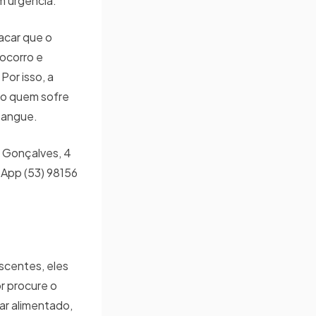
m urgência.
acar que o
Socorro e
Por isso, a
do quem sofre
sangue.
o Gonçalves, 4
sApp (53) 98156
escentes, eles
r procure o
ar alimentado,