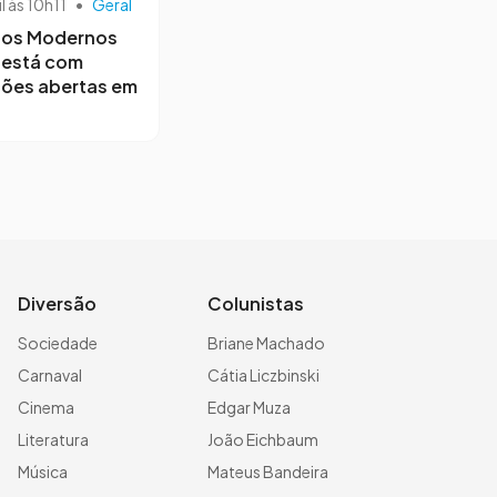
il às 10h11
•
Geral
os Modernos
 está com
ções abertas em
Diversão
Colunistas
Sociedade
Briane Machado
Carnaval
Cátia Liczbinski
Cinema
Edgar Muza
Literatura
João Eichbaum
Música
Mateus Bandeira