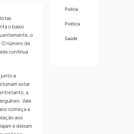
Polícia
lotas
Política
nta o baixo
quentemente, o
Saúde
. O número de
ade continua
junto a
ostumam estar
entretanto, a
anguíneo. Vale
 ano começa a
elação aos
viajam e deixam