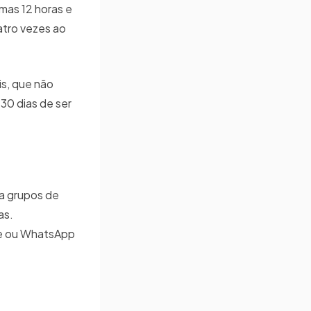
imas 12 horas e
atro vezes ao
s, que não
30 dias de ser
a grupos de
as.
ne ou WhatsApp