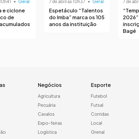
 10h41
•
Geral
7 de abril às 10h37
•
Geral
7 de abr
a e ciclone
Espetáculo “Talentos
“Temp
sco de
do Imba” marca os 105
2026”
 acumulados
anos da instituição
inscri
Bagé
ias
Negócios
Esporte
a
Agricultura
Futebol
Pecuária
Futsal
Cavalos
Corridas
Expo-feiras
Local
ção
Logística
Grenal