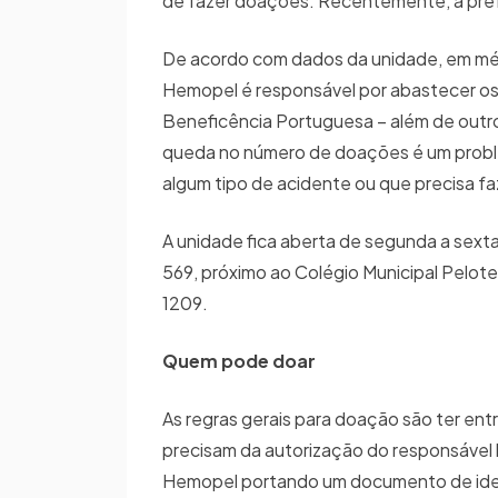
de fazer doações. Recentemente, a pref
De acordo com dados da unidade, em méd
Hemopel é responsável por abastecer os 
Beneficência Portuguesa – além de outros
queda no número de doações é um probl
algum tipo de acidente ou que precisa 
A unidade fica aberta de segunda a sext
569, próximo ao Colégio Municipal Pelot
1209.
Quem pode doar
As regras gerais para doação são ter entr
precisam da autorização do responsável 
Hemopel portando um documento de ident