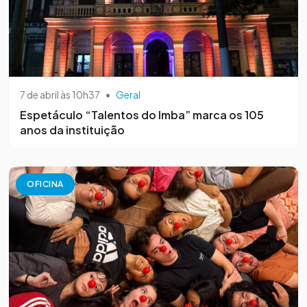
7 de abril às 10h37
•
Geral
Espetáculo “Talentos do Imba” marca os 105
anos da instituição
OFICINA