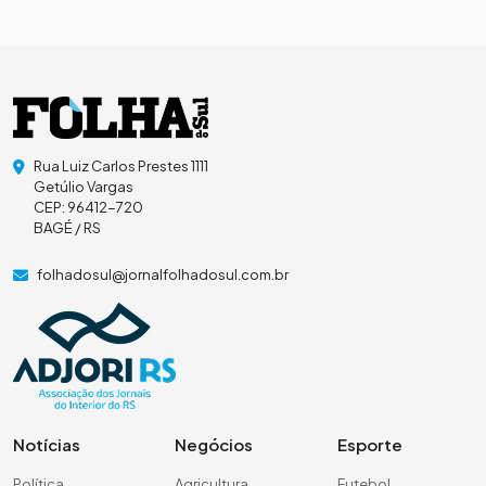
Rua Luiz Carlos Prestes 1111
Getúlio Vargas
CEP: 96412-720
BAGÉ / RS
folhadosul@jornalfolhadosul.com.br
Notícias
Negócios
Esporte
Política
Agricultura
Futebol