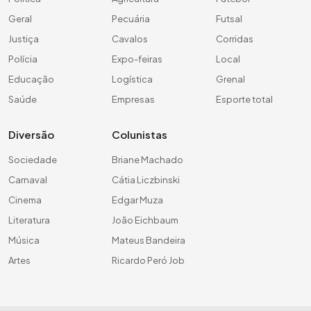
Geral
Pecuária
Futsal
Justiça
Cavalos
Corridas
Polícia
Expo-feiras
Local
Educação
Logística
Grenal
Saúde
Empresas
Esporte total
Diversão
Colunistas
Sociedade
Briane Machado
Carnaval
Cátia Liczbinski
Cinema
Edgar Muza
Literatura
João Eichbaum
Música
Mateus Bandeira
Artes
Ricardo Peró Job