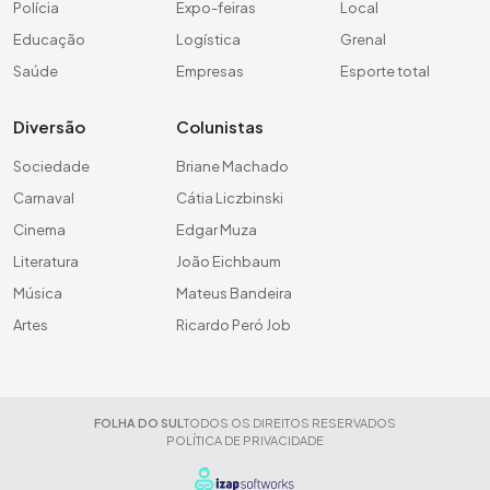
Polícia
Expo-feiras
Local
Educação
Logística
Grenal
Saúde
Empresas
Esporte total
Diversão
Colunistas
Sociedade
Briane Machado
Carnaval
Cátia Liczbinski
Cinema
Edgar Muza
Literatura
João Eichbaum
Música
Mateus Bandeira
Artes
Ricardo Peró Job
FOLHA DO SUL
TODOS OS DIREITOS RESERVADOS
POLÍTICA DE PRIVACIDADE