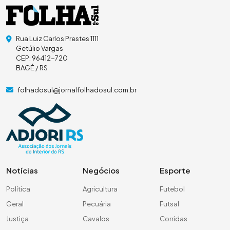
Rua Luiz Carlos Prestes 1111
Getúlio Vargas
CEP: 96412-720
BAGÉ / RS
folhadosul@jornalfolhadosul.com.br
Notícias
Negócios
Esporte
Política
Agricultura
Futebol
Geral
Pecuária
Futsal
Justiça
Cavalos
Corridas