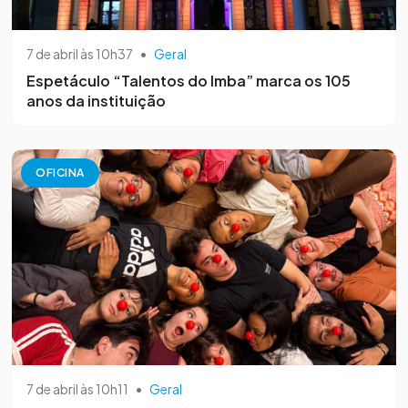
7 de abril às 10h37
•
Geral
Espetáculo “Talentos do Imba” marca os 105
anos da instituição
OFICINA
7 de abril às 10h11
•
Geral