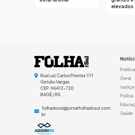
elevados
Notíc
Polític
Rua Luiz Carlos Prestes 1111
Geral
Getúlio Vargas
Justiça
CEP: 96412-720
BAGÉ / RS
Polícia
Educa
folhadosul@jornalfolhadosul.com.
Saúde
br