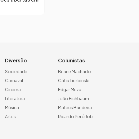
Diversão
Colunistas
Sociedade
Briane Machado
Carnaval
Cátia Liczbinski
Cinema
Edgar Muza
Literatura
João Eichbaum
Música
Mateus Bandeira
Artes
Ricardo Peró Job