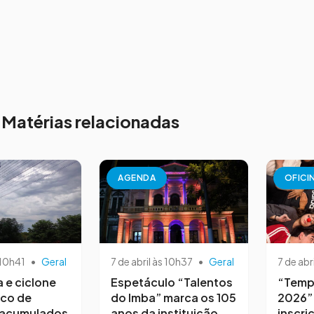
Matérias relacionadas
AGENDA
OFICI
 10h41
•
Geral
7 de abril às 10h37
•
Geral
7 de abr
a e ciclone
Espetáculo “Talentos
“Temp
sco de
do Imba” marca os 105
2026”
 acumulados
anos da instituição
inscri