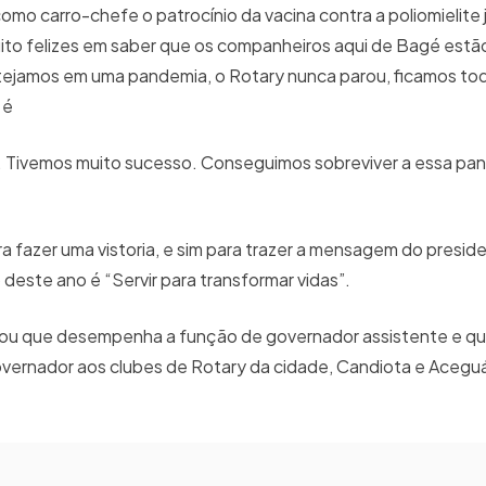
omo carro-chefe o patrocínio da vacina contra a poliomielit
ito felizes em saber que os companheiros aqui de Bagé estã
ejamos em uma pandemia, o Rotary nunca parou, ficamos to
 é
. Tivemos muito sucesso. Conseguimos sobreviver a essa pan
ra fazer uma vistoria, e sim para trazer a mensagem do presi
o deste ano é “Servir para transformar vidas”.
atou que desempenha a função de governador assistente e qu
governador aos clubes de Rotary da cidade, Candiota e Acegu