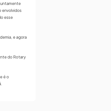
e juntamente
o envolvidos
do esse
demia, e agora
dente do Rotary
e é o
á.