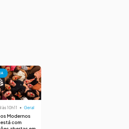
NA
il às 10h11
•
Geral
os Modernos
 está com
ções abertas em