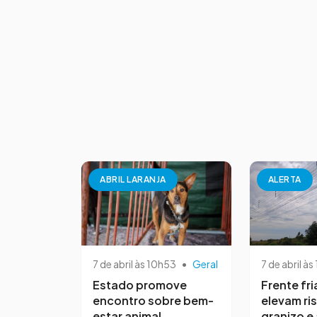
ABRIL LARANJA
ALERTA
7 de abril às 10h53
•
Geral
7 de abril às
Estado promove
Frente fri
encontro sobre bem-
elevam ri
estar animal
granizo e