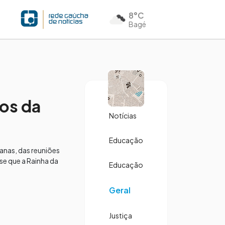
8°C
Bagé
ios da
Notícias
Educação
manas, das reuniões
sse que a Rainha da
Educação
Geral
Justiça