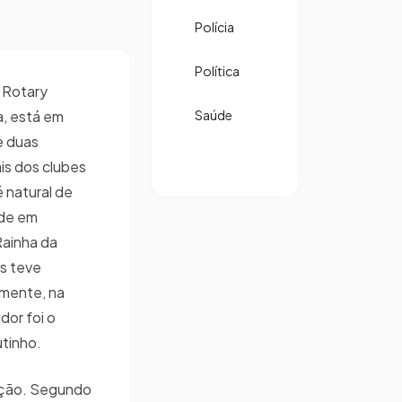
Polícia
Política
 Rotary
ra, está em
Saúde
te duas
is dos clubes
é natural de
ide em
Rainha da
is teve
emente, na
or foi o
tinho.
lação. Segundo