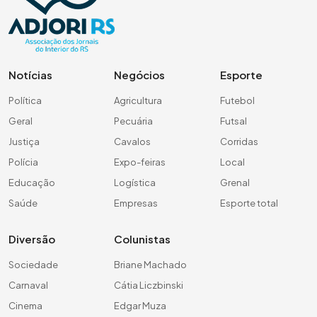
Notícias
Negócios
Esporte
Política
Agricultura
Futebol
Geral
Pecuária
Futsal
Justiça
Cavalos
Corridas
Polícia
Expo-feiras
Local
Educação
Logística
Grenal
Saúde
Empresas
Esporte total
Diversão
Colunistas
Sociedade
Briane Machado
Carnaval
Cátia Liczbinski
Cinema
Edgar Muza