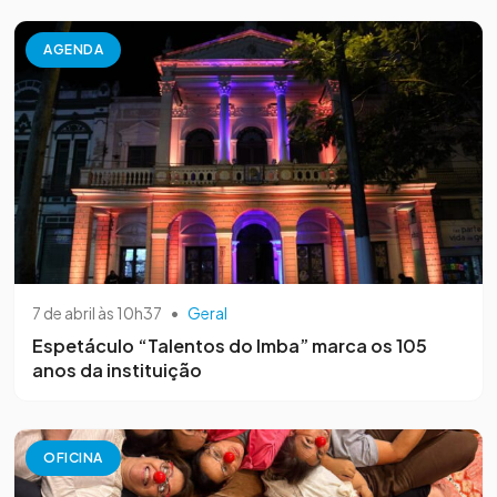
AGENDA
7 de abril às 10h37
•
Geral
Espetáculo “Talentos do Imba” marca os 105
anos da instituição
OFICINA