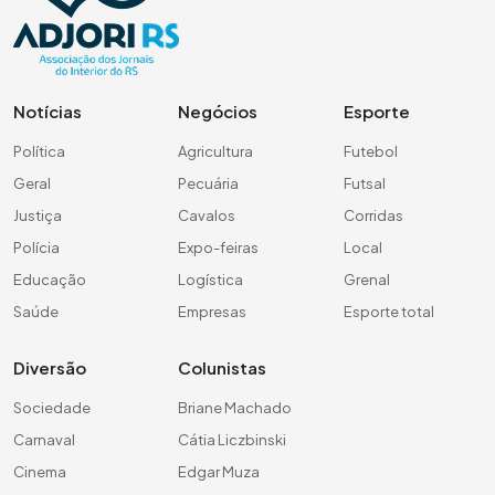
Notícias
Negócios
Esporte
Política
Agricultura
Futebol
Geral
Pecuária
Futsal
Justiça
Cavalos
Corridas
Polícia
Expo-feiras
Local
Educação
Logística
Grenal
Saúde
Empresas
Esporte total
Diversão
Colunistas
Sociedade
Briane Machado
Carnaval
Cátia Liczbinski
Cinema
Edgar Muza