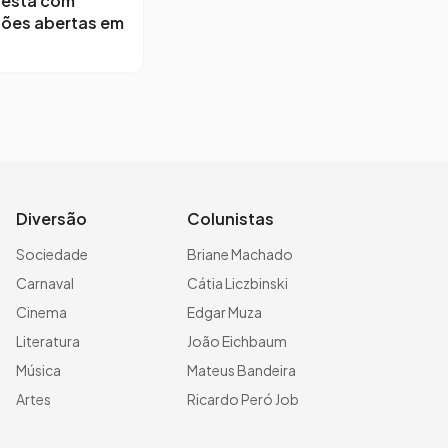
 está com
ções abertas em
Diversão
Colunistas
Sociedade
Briane Machado
Carnaval
Cátia Liczbinski
Cinema
Edgar Muza
Literatura
João Eichbaum
Música
Mateus Bandeira
Artes
Ricardo Peró Job