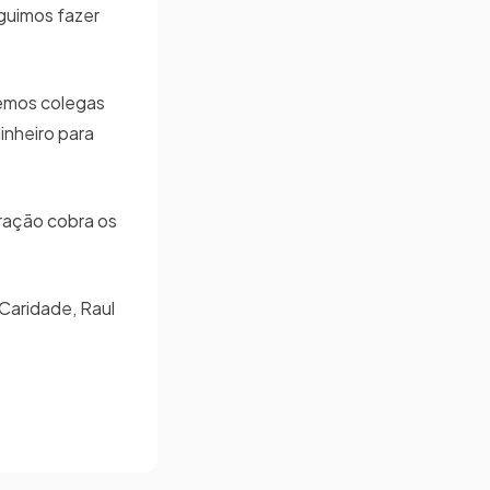
eguimos fazer
temos colegas
inheiro para
.
tração cobra os
Caridade, Raul