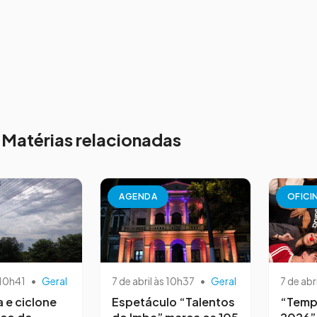
Matérias relacionadas
AGENDA
OFICI
 10h41
•
Geral
7 de abril às 10h37
•
Geral
7 de abr
a e ciclone
Espetáculo “Talentos
“Temp