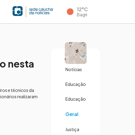
12°C
Bagé
to nesta
Notícias
Educação
iros e técnicos da
ionários realizaram
Educação
Geral
Justiça