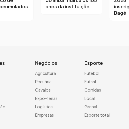
sco de
do Imba” marca os 105
2026”
 acumulados
anos da instituição
inscri
Bagé
ias
Negócios
Esporte
a
Agricultura
Futebol
Pecuária
Futsal
Cavalos
Corridas
Expo-feiras
Local
ção
Logística
Grenal
Empresas
Esporte total