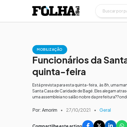
MOBILIZAÇÃO
Funcionários da Sant
quinta-feira
Está prevista para esta quinta-feira, às 8h, uma m
Santa Casa de Caridade de Bagé. Eles alegam atraso
uma assembleia no salão nobre da prefeitura??onde
Por: Amorim
•
27/10/2021
•
Geral
Compartilhe este artigo