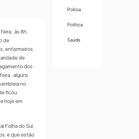
Polícia
Política
feira, às 8h,
o de
Saúde
is, enfermeiros
Caridade de
 pagamento dos
feira, alguns
ssembleia no
de ficou
de hoje em
al Folha do Sul,
os, e que estão