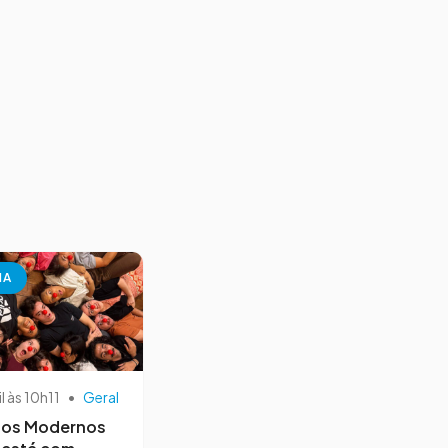
NA
il às 10h11
•
Geral
os Modernos