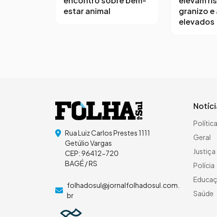
encontro sobre bem-
elevam ri
estar animal
granizo e
elevados
Notíc
Polític
Rua Luiz Carlos Prestes 1111
Geral
Getúlio Vargas
Justiça
CEP: 96412-720
BAGÉ / RS
Polícia
Educa
folhadosul@jornalfolhadosul.com.
Saúde
br