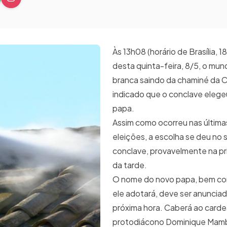
Às 13h08 (horário de Brasília, 1
desta quinta-feira, 8/5, o mun
branca saindo da chaminé da C
indicado que o conclave eleg
papa.
Assim como ocorreu nas última
eleições, a escolha se deu no
conclave, provavelmente na pr
da tarde.
O nome do novo papa, bem c
ele adotará, deve ser anuncia
próxima hora. Caberá ao carde
protodiácono Dominique Mambe