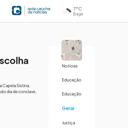
7°C
Bagé
escolha
Notícias
Educação
a Capela Sistina,
do dia de conclave,
Educação
Geral
Justiça