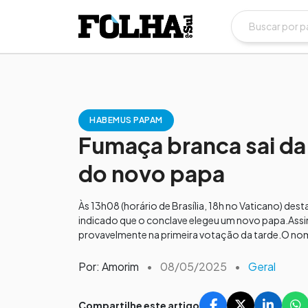
HABEMUS PAPAM
Fumaça branca sai da 
do novo papa
Às 13h08 (horário de Brasília, 18h no Vaticano) des
indicado que o conclave elegeu um novo papa.Assim
provavelmente na primeira votação da tarde.O no
Por: Amorim
•
08/05/2025
•
Geral
Compartilhe este artigo