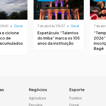
 10h41
•
Geral
7 de abril às 10h37
•
Geral
7 de abr
a e ciclone
Espetáculo “Talentos
“Temp
sco de
do Imba” marca os 105
2026”
 acumulados
anos da instituição
inscri
Bagé
ias
Negócios
Esporte
a
Agricultura
Futebol
Pecuária
Futsal