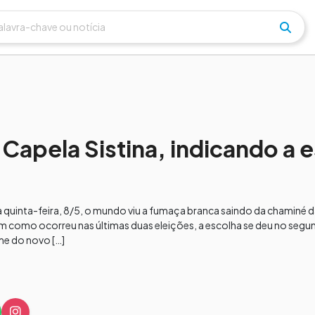
Capela Sistina, indicando a 
ta quinta-feira, 8/5, o mundo viu a fumaça branca saindo da chaminé d
 como ocorreu nas últimas duas eleições, a escolha se deu no segun
me do novo […]