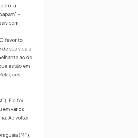
edro, a
 papam” –
eais com
 O favorito
e de sua vida e
melhante ao de
rque estão em
 Relações
C). Ele foi
u em vários
ma. Ao voltar
Araguaia (MT).