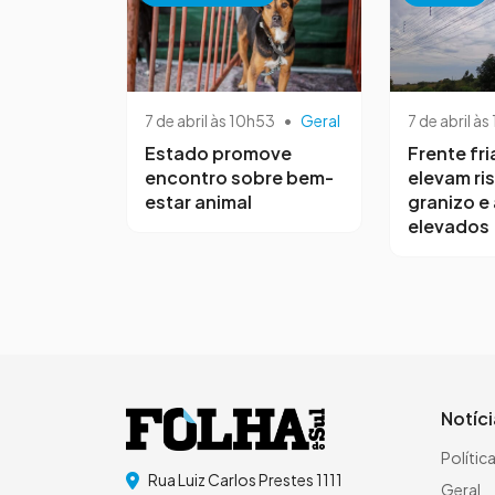
7 de abril às 10h53
•
Geral
7 de abril às
Estado promove
Frente fri
encontro sobre bem-
elevam ri
estar animal
granizo e
elevados
Notíc
Polític
Rua Luiz Carlos Prestes 1111
Geral