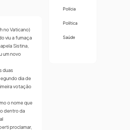
Polícia
Política
8h no Vaticano)
do viu a fumaça
Saúde
apela Sistina,
eu um novo
s duas
 segundo dia de
imeira votação
omo o nome que
do dentro da
al
rti proclamar,