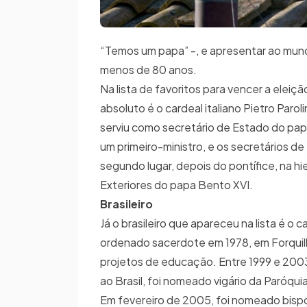
“Temos um papa” -, e apresentar ao mund
menos de 80 anos.
Na lista de favoritos para vencer a eleiç
absoluto é o cardeal italiano Pietro Parol
serviu como secretário de Estado do pap
um primeiro-ministro, e os secretários
segundo lugar, depois do pontífice, na h
Exteriores do papa Bento XVI.
Brasileiro
Já o brasileiro que apareceu na lista é o 
ordenado sacerdote em 1978, em Forquilh
projetos de educação. Entre 1999 e 2003,
ao Brasil, foi nomeado vigário da Paróqu
Em fevereiro de 2005, foi nomeado bispo 