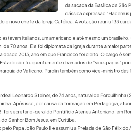
da sacada da Basílica de São P
clássica expressão “Habemus
o o novo chefe da Igreja Católica. A votação reuniu 133 card
ão estavam italianos, um americano e até mesmo um brasileiro.
in, de 70 anos. Ele foi diplomata da Igreja durante a maior part
a desde 2013, ano em que Francisco foi eleito. O cargo é se
 de Estado são frequentemente chamados de “vice-papas” po
ierarquia do Vaticano. Parolin também como vice-ministro das
cardeal Leonardo Steiner, de 74 anos, natural de Forquilhinha (S
inha. Após isso, por causa da formação em Pedagogia, atuo
 foi secretário-geral do Pontifício Ateneu Antoniano, em Ro
ia do Senhor Bom Jesus, em Curitiba.
pelo Papa João Paulo II e assumiu a Prelazia de São Félix do 