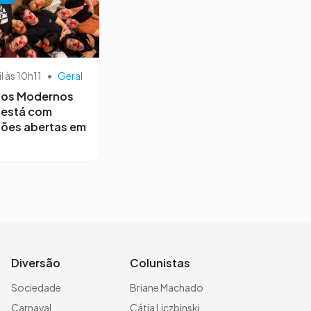
il às 10h11
•
Geral
os Modernos
 está com
ções abertas em
Diversão
Colunistas
Sociedade
Briane Machado
Carnaval
Cátia Liczbinski