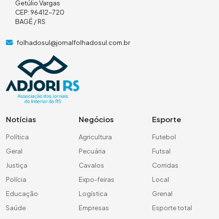
Getúlio Vargas
CEP: 96412-720
BAGÉ / RS
folhadosul@jornalfolhadosul.com.br
Notícias
Negócios
Esporte
Política
Agricultura
Futebol
Geral
Pecuária
Futsal
Justiça
Cavalos
Corridas
Polícia
Expo-feiras
Local
Educação
Logística
Grenal
Saúde
Empresas
Esporte total