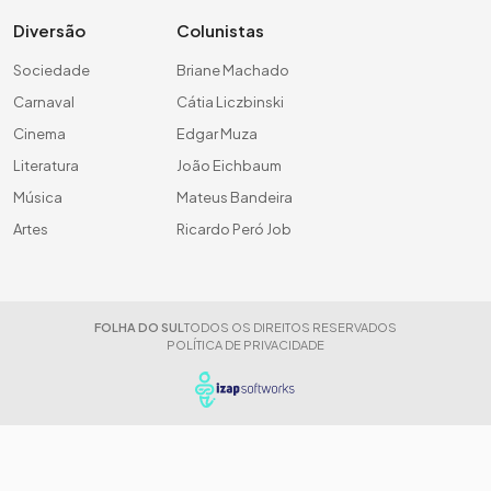
Diversão
Colunistas
Sociedade
Briane Machado
Carnaval
Cátia Liczbinski
Cinema
Edgar Muza
Literatura
João Eichbaum
Música
Mateus Bandeira
Artes
Ricardo Peró Job
FOLHA DO SUL
TODOS OS DIREITOS RESERVADOS
POLÍTICA DE PRIVACIDADE