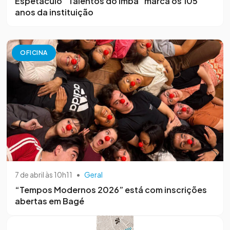
Espetáculo “Talentos do Imba” marca os 105
anos da instituição
OFICINA
7 de abril às 10h11
•
Geral
“Tempos Modernos 2026” está com inscrições
abertas em Bagé