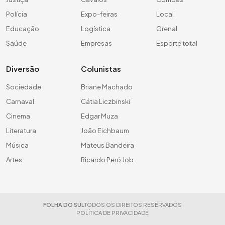
Polícia
Expo-feiras
Local
Educação
Logística
Grenal
Saúde
Empresas
Esporte total
Diversão
Colunistas
Sociedade
Briane Machado
Carnaval
Cátia Liczbinski
Cinema
Edgar Muza
Literatura
João Eichbaum
Música
Mateus Bandeira
Artes
Ricardo Peró Job
FOLHA DO SUL
TODOS OS DIREITOS RESERVADOS
POLÍTICA DE PRIVACIDADE