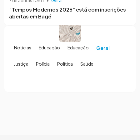
7 de abril às 10h11
•
Geral
“Tempos Modernos 2026” está com inscrições
abertas em Bagé
Notícias
Educação
Educação
Geral
Justiça
Polícia
Política
Saúde