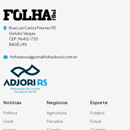
Rua Luiz Carlos Prestes 1111
Getúlio Vargas
CEP: 96412-720
BAGÉ / RS
folhadosul@jornalfolhadosul.com.br
Notícias
Negócios
Esporte
Política
Agricultura
Futebol
Geral
Pecuária
Futsal
Justiça
Cavalos
Corridas