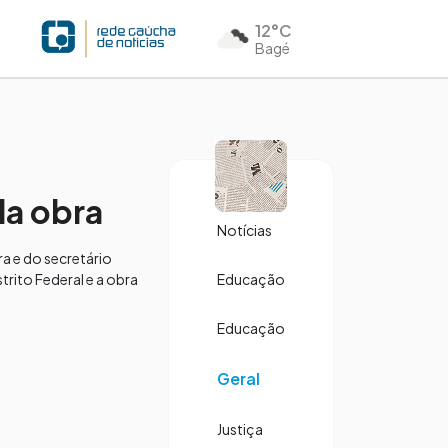
12°C
Bagé
da obra
Notícias
a e do secretário
rito Federal e a obra
Educação
Educação
Geral
Justiça