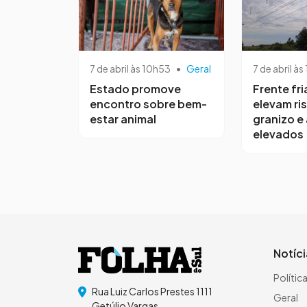
7 de abril às 10h53
•
Geral
7 de abril às
Estado promove
Frente fri
encontro sobre bem-
elevam ri
estar animal
granizo e
elevados
Notíc
Polític
Rua Luiz Carlos Prestes 1111
Geral
Getúlio Vargas