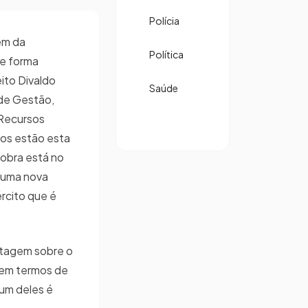
Polícia
em da
Política
de forma
ito Divaldo
Saúde
 de Gestão,
Recursos
bos estão esta
 obra está no
 uma nova
rcito que é
rtagem sobre o
s em termos de
 um deles é