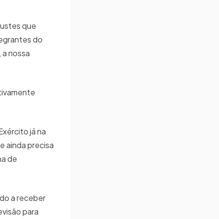
justes que
tegrantes do
, a nossa
itivamente
xército já na
e ainda precisa
na de
ado a receber
evisão para