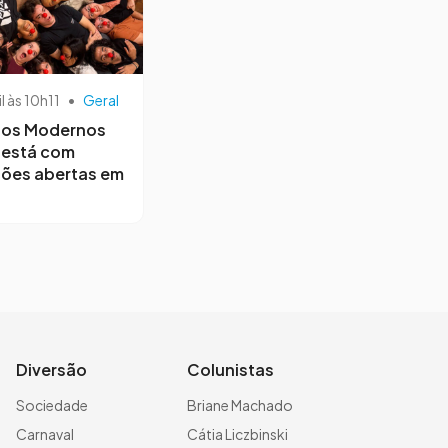
il às 10h11
•
Geral
os Modernos
 está com
ções abertas em
Diversão
Colunistas
Sociedade
Briane Machado
Carnaval
Cátia Liczbinski