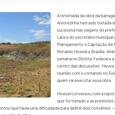
A retomada da obra da barrag
Arvorezinha tem sido tratada 
sucessiva nas viagens do prefe
Lara e do secretário municipal
Planejamento e Captação de 
Ronaldo Hoesel a Brasília. Am
semana no Distrito Federal e a
centro das discussões. Houve
reunião com o comando no Exé
quem vai executar essa obra.
Hoesel conversou com a repo
que foi tratado e as previsõe
ntou que havia uma dificuldade para definir dois convênios –