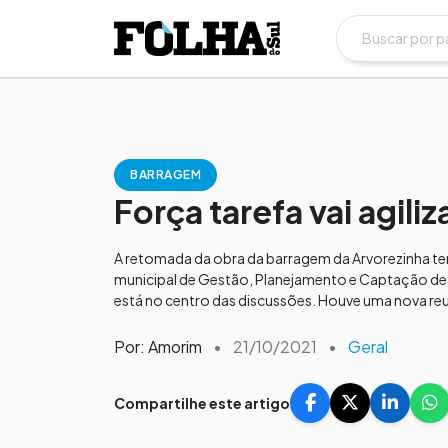
BARRAGEM
Força tarefa vai agil
A retomada da obra da barragem da Arvorezinha tem 
municipal de Gestão, Planejamento e Captação de R
está no centro das discussões. Houve uma nova re
Por: Amorim
•
21/10/2021
•
Geral
Compartilhe este artigo