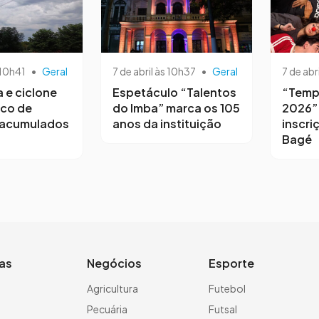
 10h41
•
Geral
7 de abril às 10h37
•
Geral
7 de abr
a e ciclone
Espetáculo “Talentos
“Temp
sco de
do Imba” marca os 105
2026”
 acumulados
anos da instituição
inscri
Bagé
ias
Negócios
Esporte
a
Agricultura
Futebol
Pecuária
Futsal