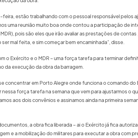
execução da obra.
eira, estão trabalhando com o pessoal responsável pelos a
emos uma reunião muito boa onde contou a participação de in
MDR), pois são eles que irão avaliar as prestações de contas 
o ser mal feita, e sim começar bem encaminhada”, disse.
om o Exército e o MDR – uma força tarefa para terminar defin
lho da execução da obra da barragem.
i se concentrar em Porto Alegre onde funciona o comando do E
 nessa força tarefa na semana que vem para ajustarmos o qu
xamos aos dois convênios e assinamos ainda na primeira sema
umentos, a obra fica liberada – ai o Exército já fica autoriz
agem e a mobilização do militares para executar a obra com pr