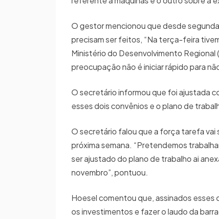
referente a máquinas e o outro sobre a 
O gestor mencionou que desde segunda-f
precisam ser feitos, “Na terça-feira tiv
Ministério do Desenvolvimento Regional (
preocupação não é iniciar rápido para nã
O secretário informou que foi ajustada c
esses dois convênios e o plano de traba
O secretário falou que a força tarefa va
próxima semana. “Pretendemos trabalhar
ser ajustado do plano de trabalho ai ane
novembro”, pontuou.
Hoesel comentou que, assinados esses doc
os investimentos e fazer o laudo da barr