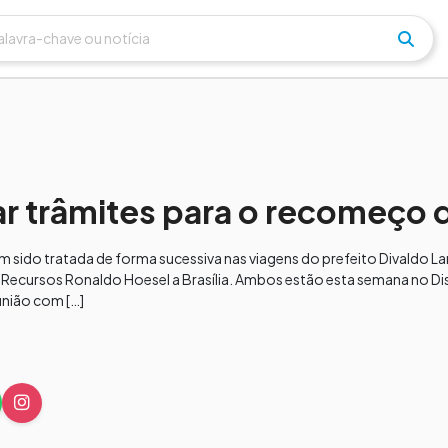
izar trâmites para o recomeço 
sido tratada de forma sucessiva nas viagens do prefeito Divaldo Lar
ecursos Ronaldo Hoesel a Brasília. Ambos estão esta semana no Dist
união com […]