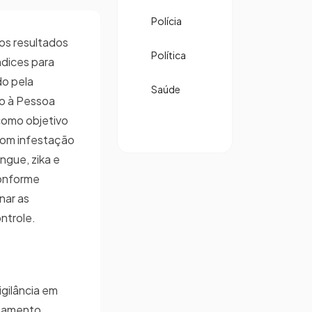
Polícia
 os resultados
Política
dices para
do pela
Saúde
o à Pessoa
como objetivo
 com infestação
ngue, zika e
conforme
nar as
ntrole.
gilância em
ntamento