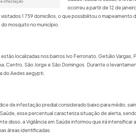
de infestação
ocorreu a partir de 12 de janei
 visitados 1 759 domicílios, o que possibilitou o mapeamento 
o do mosquito no município.
estão localizadas nos bairros Ivo Ferronato, Getúlio Vargas, 
Gaúcha, Centro, São Jorge e São Domingos. Durante o levantame
ça do Aedes aegypti.
ice de infestação predial considerado baixo para médio, sa
 Saúde, esse percentual caracteriza situação de alerta, send
nte disso, a Vigilância em Saúde informou que irá intensificar
s áreas identificadas.