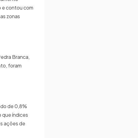
ro e contou com
das zonas
Pedra Branca,
nto, foram
indo de 0,8%
o que índices
 as ações de