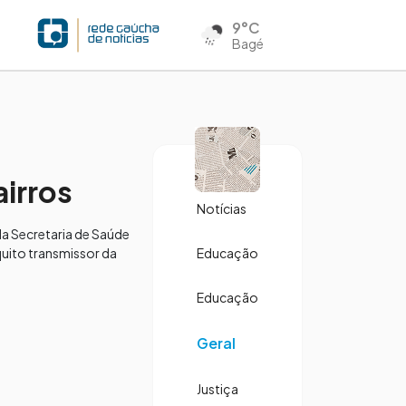
9°C
Bagé
airros
Notícias
la Secretaria de Saúde
uito transmissor da
Educação
Educação
Geral
Justiça