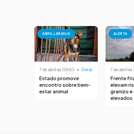
ABRIL LARANJA
ALERTA
7 de abril às 10h53
•
Geral
7 de abril às
Estado promove
Frente fri
encontro sobre bem-
elevam ri
estar animal
granizo e
elevados