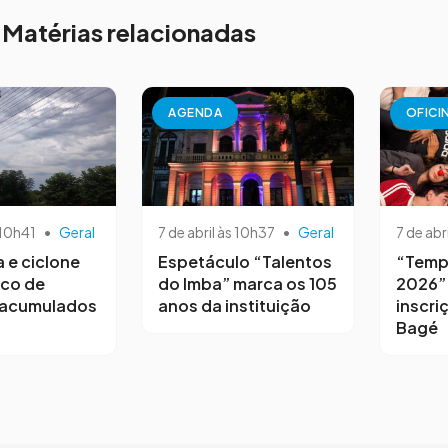
Matérias relacionadas
AGENDA
OFICI
 10h41
•
Geral
7 de abril às 10h37
•
Geral
7 de abr
a e ciclone
Espetáculo “Talentos
“Temp
sco de
do Imba” marca os 105
2026”
 acumulados
anos da instituição
inscri
Bagé