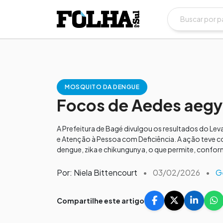
MOSQUITO DA DENGUE
Focos de Aedes aegyp
A Prefeitura de Bagé divulgou os resultados do Lev
e Atenção à Pessoa com Deficiência. A ação teve c
dengue, zika e chikungunya, o que permite, conform
Por: Niela Bittencourt
•
03/02/2026
•
G
Compartilhe este artigo