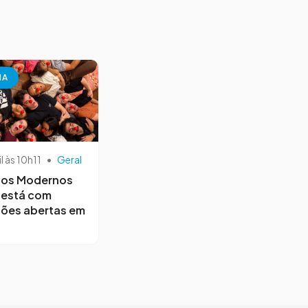
NA
il às 10h11
•
Geral
os Modernos
 está com
ções abertas em