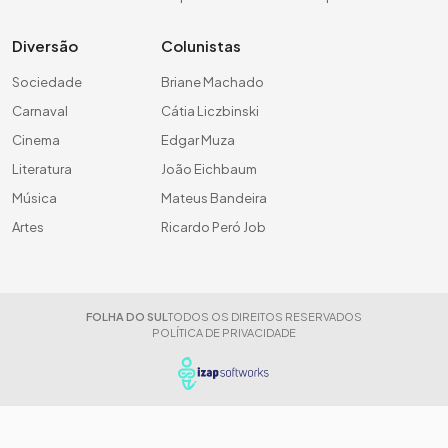
Diversão
Colunistas
Sociedade
Briane Machado
Carnaval
Cátia Liczbinski
Cinema
Edgar Muza
Literatura
João Eichbaum
Música
Mateus Bandeira
Artes
Ricardo Peró Job
FOLHA DO SUL
TODOS OS DIREITOS RESERVADOS
POLÍTICA DE PRIVACIDADE