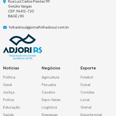
Rua Luiz Carlos Prestes 1111
Getúlio Vargas
CEP: 96412-720
BAGÉ / RS
folhadosul@jornalfolhadosul.com.br
Notícias
Negócios
Esporte
Política
Agricultura
Futebol
Geral
Pecuária
Futsal
Justiça
Cavalos
Corridas
Polícia
Expo-feiras
Local
Educação
Logística
Grenal
Saúde
Empresas
Esporte total