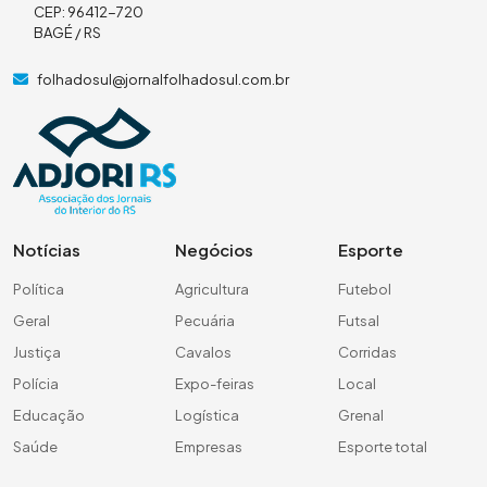
CEP: 96412-720
BAGÉ / RS
folhadosul@jornalfolhadosul.com.br
Notícias
Negócios
Esporte
Política
Agricultura
Futebol
Geral
Pecuária
Futsal
Justiça
Cavalos
Corridas
Polícia
Expo-feiras
Local
Educação
Logística
Grenal
Saúde
Empresas
Esporte total