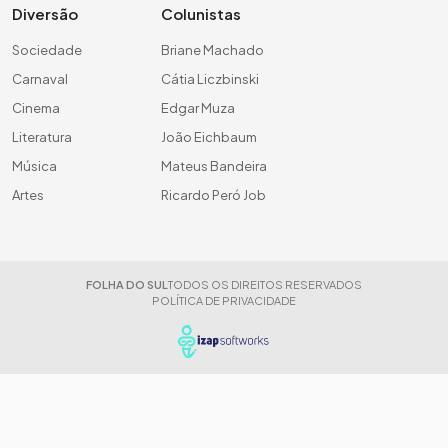
Diversão
Colunistas
Sociedade
Briane Machado
Carnaval
Cátia Liczbinski
Cinema
Edgar Muza
Literatura
João Eichbaum
Música
Mateus Bandeira
Artes
Ricardo Peró Job
FOLHA DO SUL
TODOS OS DIREITOS RESERVADOS
POLÍTICA DE PRIVACIDADE