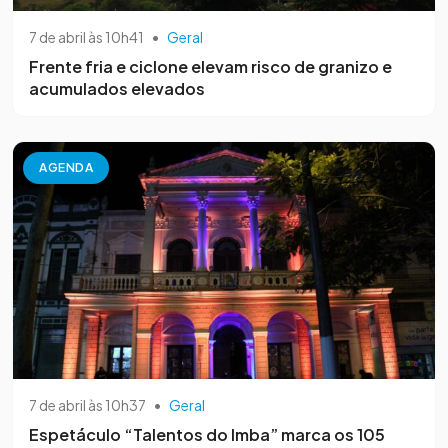
7 de abril às 10h41
•
Geral
Frente fria e ciclone elevam risco de granizo e
acumulados elevados
AGENDA
7 de abril às 10h37
•
Geral
Espetáculo “Talentos do Imba” marca os 105