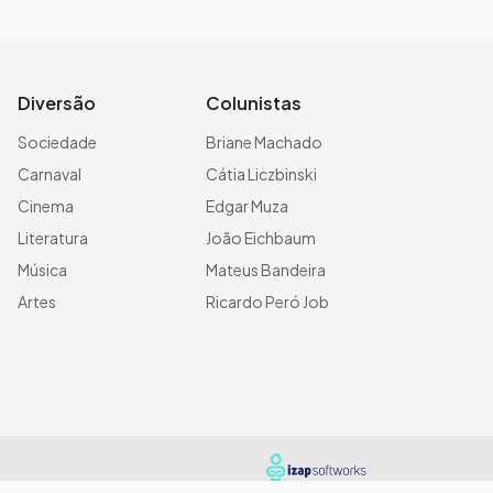
Diversão
Colunistas
Sociedade
Briane Machado
Carnaval
Cátia Liczbinski
Cinema
Edgar Muza
Literatura
João Eichbaum
Música
Mateus Bandeira
Artes
Ricardo Peró Job