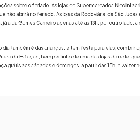
es sobre o feriado. As lojas do Supermercados Nicolini abri
e não abrirá no feriado. As lojas da Rodoviária, da São Judas 
já a da Gomes Carneiro apenas até as 13h; por outro lado, a d
ia também é das crianças: e tem festa para elas, com brinqu
Praça da Estação, bem pertinho de uma das lojas da rede, que
ça grátis aos sábados e domingos, a partir das 15h, e vai ter 