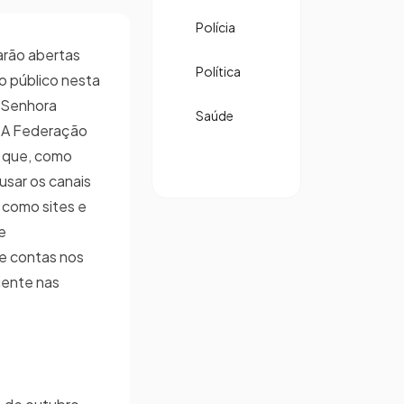
Polícia
arão abertas
Política
o público nesta
a Senhora
Saúde
. A Federação
u que, como
usar os canais
 como sites e
e
e contas nos
iente nas