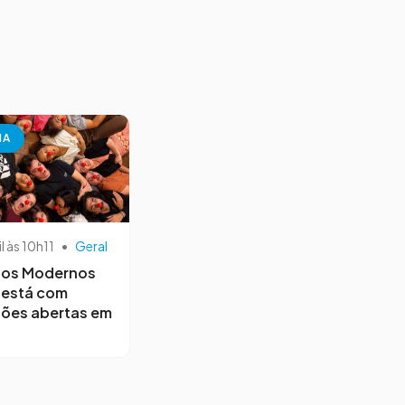
NA
il às 10h11
•
Geral
os Modernos
 está com
ções abertas em