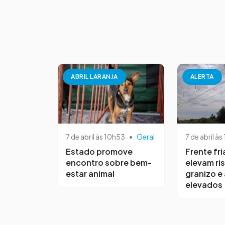
ABRIL LARANJA
ALERTA
7 de abril às 10h53
•
Geral
7 de abril às
Estado promove
Frente fri
encontro sobre bem-
elevam ri
estar animal
granizo e
elevados