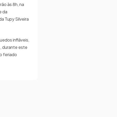
rão às 8h, na
e da
a Tupy Silveira
edos infláveis,
, durante este
no feriado