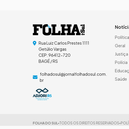
Notíc
Polític
Rua Luiz Carlos Prestes 1111
Geral
Getúlio Vargas
Justiça
CEP: 96412-720
BAGÉ / RS
Polícia
Educa
folhadosul@jornalfolhadosul.com.
Saúde
br
FOLHA DO SUL
TODOS OS DIREITOS RESERVADOS
POLÍ
●
●