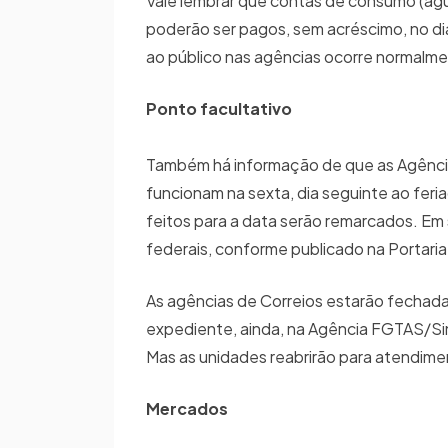
Vale lembrar que contas de consumo (águ
poderão ser pagos, sem acréscimo, no dia 
ao público nas agências ocorre normalm
Ponto facultativo
Também há informação de que as Agências 
funcionam na sexta, dia seguinte ao fe
feitos para a data serão remarcados. Em 
federais, conforme publicado na Portaria 
As agências de Correios estarão fechada
expediente, ainda, na Agência FGTAS/Sin
Mas as unidades reabrirão para atendime
Mercados