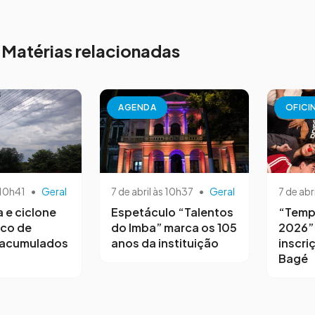
Matérias relacionadas
AGENDA
OFICI
 10h41
•
Geral
7 de abril às 10h37
•
Geral
7 de abr
a e ciclone
Espetáculo “Talentos
“Temp
sco de
do Imba” marca os 105
2026”
 acumulados
anos da instituição
inscri
Bagé