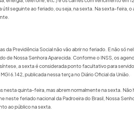
a, energia, telefone, etc.) e os carnês com vencimento em 1
útil seguinte ao feriado, ou seja, na sexta. Na sexta-feira, 
ente.
da Previdência Social não vão abrir no feriado. E não só nel
riado de Nossa Senhora Aparecida. Conforme o INSS, os age
síntese, a sexta é considerada ponto facultativo para servido
MGI 6.142, publicada nessa terça no Diário Oficial da União.
s nesta quinta-feira, mas abrem normalmente na sexta. Não 
e neste feriado nacional da Padroeira do Brasil, Nossa Senh
nto ao público na sexta.