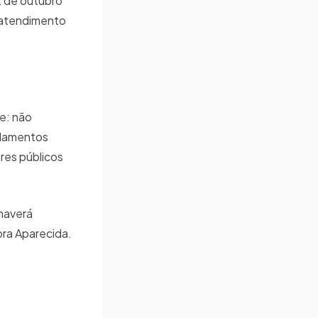
2 de outubro
o atendimento
e: não
ndamentos
res públicos
haverá
ora Aparecida.