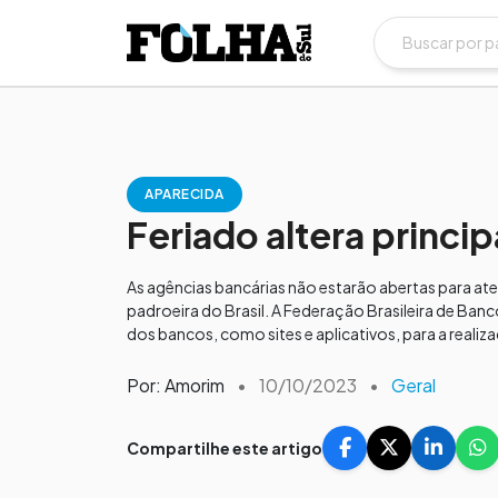
APARECIDA
Feriado altera princi
As agências bancárias não estarão abertas para at
padroeira do Brasil. A Federação Brasileira de Ban
dos bancos, como sites e aplicativos, para a reali
Por: Amorim
•
10/10/2023
•
Geral
Compartilhe este artigo