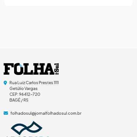
Rua Luiz Carlos Prestes 1111
Getúlio Vargas
CEP: 96412-720
BAGÉ / RS
folhadosul@jornalfolhadosul.com.br