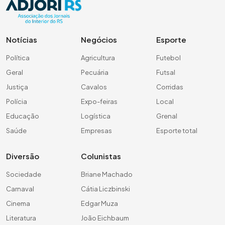
Notícias
Negócios
Esporte
Política
Agricultura
Futebol
Geral
Pecuária
Futsal
Justiça
Cavalos
Corridas
Polícia
Expo-feiras
Local
Educação
Logística
Grenal
Saúde
Empresas
Esporte total
Diversão
Colunistas
Sociedade
Briane Machado
Carnaval
Cátia Liczbinski
Cinema
Edgar Muza
Literatura
João Eichbaum