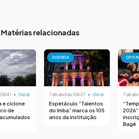
Matérias relacionadas
AGENDA
OFICI
 10h41
•
Geral
7 de abril às 10h37
•
Geral
7 de abr
a e ciclone
Espetáculo “Talentos
“Temp
sco de
do Imba” marca os 105
2026”
 acumulados
anos da instituição
inscri
Bagé