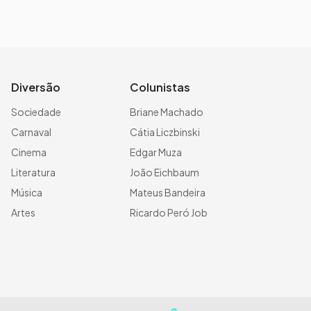
Diversão
Colunistas
Sociedade
Briane Machado
Carnaval
Cátia Liczbinski
Cinema
Edgar Muza
Literatura
João Eichbaum
Música
Mateus Bandeira
Artes
Ricardo Peró Job