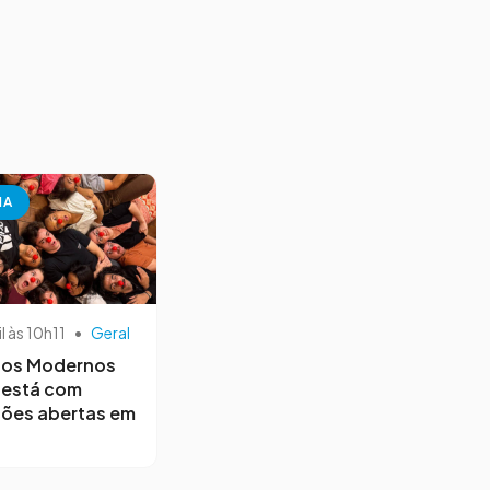
NA
il às 10h11
•
Geral
os Modernos
 está com
ções abertas em