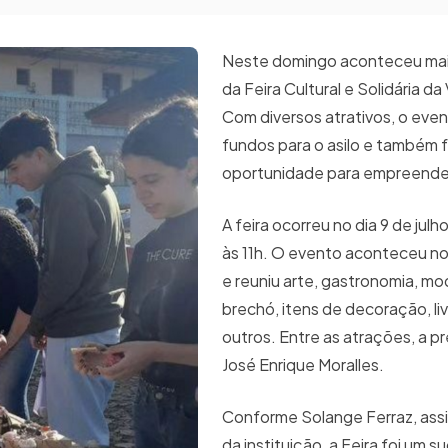
Neste domingo aconteceu mai
da Feira Cultural e Solidária da 
Com diversos atrativos, o eve
fundos para o asilo e também 
oportunidade para empreende
A feira ocorreu no dia 9 de ju
às 11h. O evento aconteceu no 
e reuniu arte, gastronomia, mo
brechó, itens de decoração, liv
outros. Entre as atrações, a p
José Enrique Moralles.
Conforme Solange Ferraz, assi
da instituição, a Feira foi um 