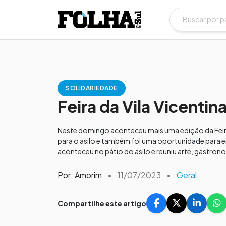
SOLIDARIEDADE
Feira da Vila Vicenti
Neste domingo aconteceu mais uma edição da Feira C
para o asilo e também foi uma oportunidade para e
aconteceu no pátio do asilo e reuniu arte, gastron
Por: Amorim
•
11/07/2023
•
Geral
Compartilhe este artigo