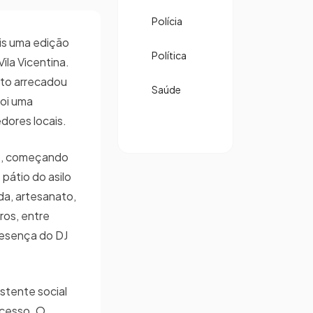
Polícia
s uma edição
Política
Vila Vicentina.
nto arrecadou
Saúde
foi uma
dores locais.
lho, começando
pátio do asilo
da, artesanato,
ros, entre
resença do DJ
stente social
sucesso. O