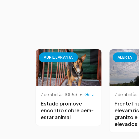
ABRIL LARANJA
ALERTA
7 de abril às 10h53
•
Geral
7 de abril às
Estado promove
Frente fri
encontro sobre bem-
elevam ri
estar animal
granizo e
elevados