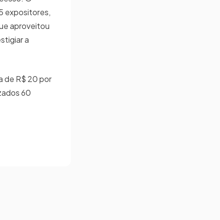
5 expositores,
ue aproveitou
tigiar a
ra de R$ 20 por
izados 60