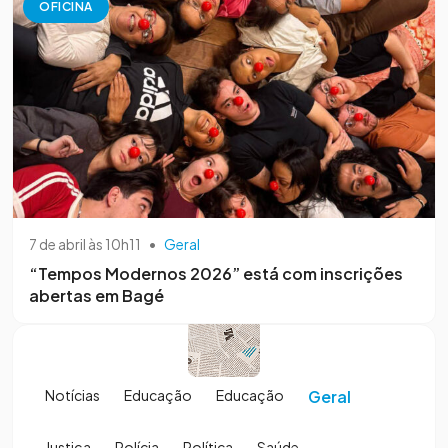
OFICINA
7 de abril às 10h11
•
Geral
“Tempos Modernos 2026” está com inscrições
abertas em Bagé
Notícias
Educação
Educação
Geral
Justiça
Polícia
Política
Saúde