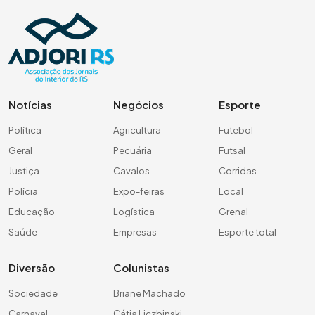
Notícias
Negócios
Esporte
Política
Agricultura
Futebol
Geral
Pecuária
Futsal
Justiça
Cavalos
Corridas
Polícia
Expo-feiras
Local
Educação
Logística
Grenal
Saúde
Empresas
Esporte total
Diversão
Colunistas
Sociedade
Briane Machado
Carnaval
Cátia Liczbinski