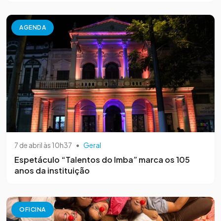
AGENDA
7 de abril às 10h37
•
Geral
Espetáculo “Talentos do Imba” marca os 105
anos da instituição
OFICINA