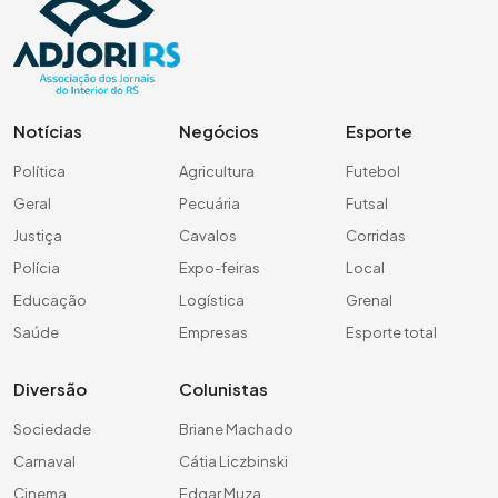
Notícias
Negócios
Esporte
Política
Agricultura
Futebol
Geral
Pecuária
Futsal
Justiça
Cavalos
Corridas
Polícia
Expo-feiras
Local
Educação
Logística
Grenal
Saúde
Empresas
Esporte total
Diversão
Colunistas
Sociedade
Briane Machado
Carnaval
Cátia Liczbinski
Cinema
Edgar Muza