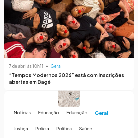
7 de abril às 10h11
•
Geral
“Tempos Modernos 2026” está com inscrições
abertas em Bagé
Notícias
Educação
Educação
Geral
Justiça
Polícia
Política
Saúde