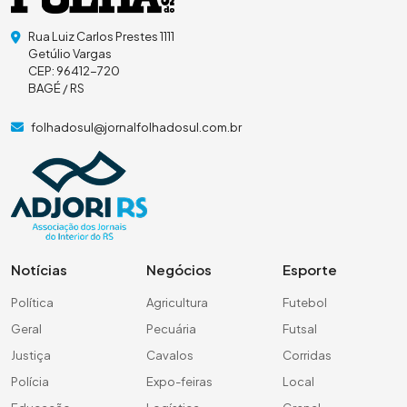
Rua Luiz Carlos Prestes 1111
Getúlio Vargas
CEP: 96412-720
BAGÉ / RS
folhadosul@jornalfolhadosul.com.br
Notícias
Negócios
Esporte
Política
Agricultura
Futebol
Geral
Pecuária
Futsal
Justiça
Cavalos
Corridas
Polícia
Expo-feiras
Local