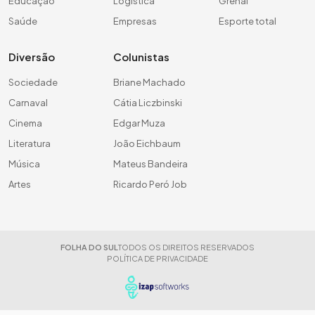
Educação
Logística
Grenal
Saúde
Empresas
Esporte total
Diversão
Colunistas
Sociedade
Briane Machado
Carnaval
Cátia Liczbinski
Cinema
Edgar Muza
Literatura
João Eichbaum
Música
Mateus Bandeira
Artes
Ricardo Peró Job
FOLHA DO SUL
TODOS OS DIREITOS RESERVADOS
POLÍTICA DE PRIVACIDADE