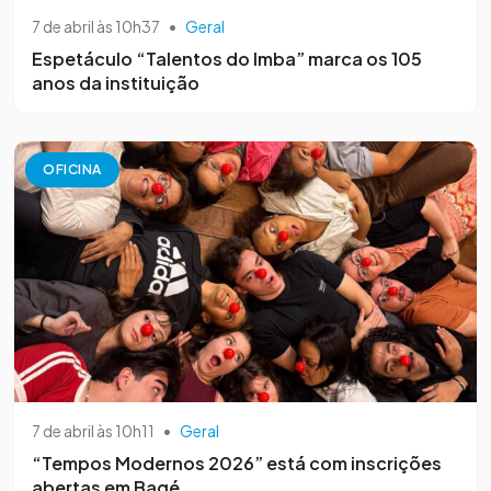
7 de abril às 10h37
•
Geral
Espetáculo “Talentos do Imba” marca os 105
anos da instituição
OFICINA
7 de abril às 10h11
•
Geral
“Tempos Modernos 2026” está com inscrições
abertas em Bagé