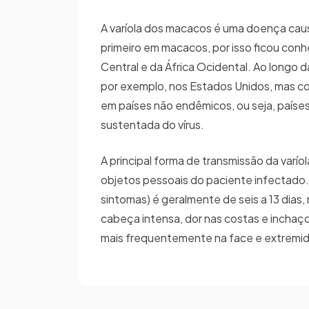
A varíola dos macacos é uma doença caus
primeiro em macacos, por isso ficou con
Central e da África Ocidental. Ao longo d
por exemplo, nos Estados Unidos, mas co
em países não endêmicos, ou seja, países
sustentada do vírus.
A principal forma de transmissão da varí
objetos pessoais do paciente infectado
sintomas) é geralmente de seis a 13 dias,
cabeça intensa, dor nas costas e inchaço 
mais frequentemente na face e extrem