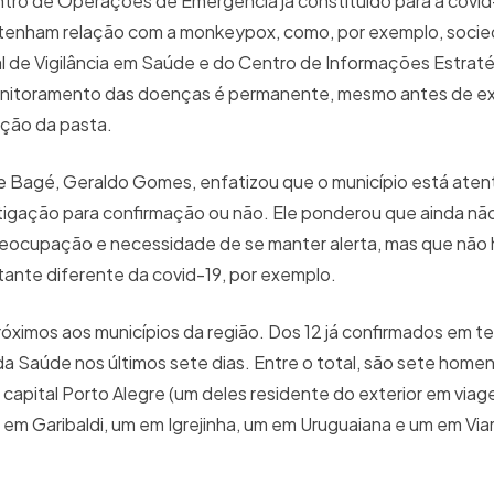
entro de Operações de Emergência já constituído para a covid
 tenham relação com a monkeypox, como, por exemplo, soci
l de Vigilância em Saúde e do Centro de Informações Estrat
onitoramento das doenças é permanente, mesmo antes de exis
ação da pasta.
e Bagé, Geraldo Gomes, enfatizou que o município está aten
stigação para confirmação ou não. Ele ponderou que ainda nã
preocupação e necessidade de se manter alerta, mas que não 
tante diferente da covid-19, por exemplo.
óximos aos municípios da região. Dos 12 já confirmados em ter
a Saúde nos últimos sete dias. Entre o total, são sete homen
capital Porto Alegre (um deles residente do exterior em viag
 em Garibaldi, um em Igrejinha, um em Uruguaiana e um em Vi