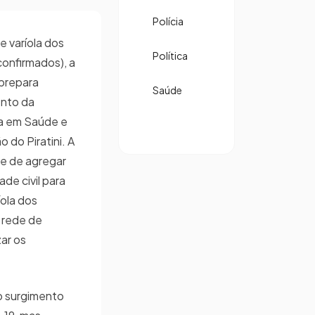
Polícia
 varíola dos
Política
confirmados), a
 prepara
Saúde
ento da
ia em Saúde e
 do Piratini. A
e de agregar
de civil para
ola dos
 rede de
zar os
o surgimento