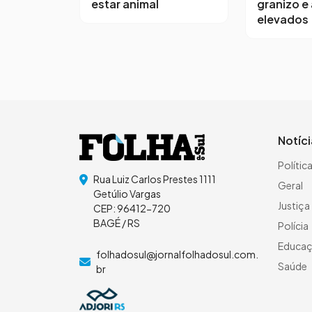
estar animal
granizo e
elevados
Notíc
Polític
Rua Luiz Carlos Prestes 1111
Geral
Getúlio Vargas
Justiça
CEP: 96412-720
BAGÉ / RS
Polícia
Educa
folhadosul@jornalfolhadosul.com.
Saúde
br