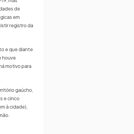
-19, mas
edades de
égicas em
tir registro da
to e que diante
o houve
há motivo para
ritório gaúcho,
s e cinco
em à cidade),
amão.