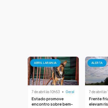
ABRIL LARANJA
ALERTA
7 de abril às 10h53
•
Geral
7 de abril às
Estado promove
Frente fri
encontro sobre bem-
elevam ri