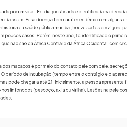
ada por um vírus. Foi diagnosticada e identificada na década
hecida assim. Essa doença tem caráter endêmico em alguns pa
a história da saúde pública mundial, houve surtos em alguns p
m poucos casos. Porém, neste ano, foi identificado o primeir
 que não são da África Central e da África Ocidental, com cir
ola dos macacos é por meio do contato pele com pele, secreç
. O período de incubação (tempo entre o contágio e o apare
 mas pode chegar a até 21. Inicialmente, a pessoa apresenta f
nos linfonodos (pescoço, axila ou virilha). Lesões na pele co
idades.