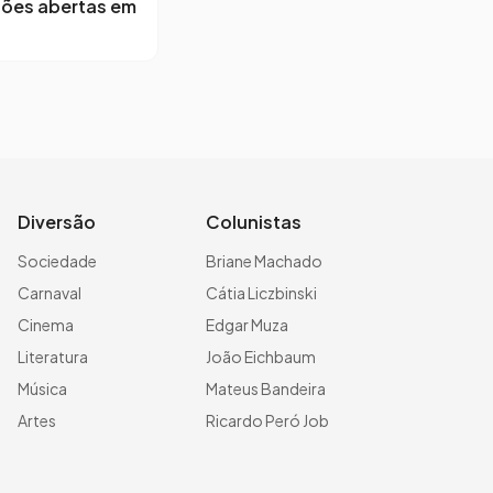
ções abertas em
Diversão
Colunistas
Sociedade
Briane Machado
Carnaval
Cátia Liczbinski
Cinema
Edgar Muza
Literatura
João Eichbaum
Música
Mateus Bandeira
Artes
Ricardo Peró Job