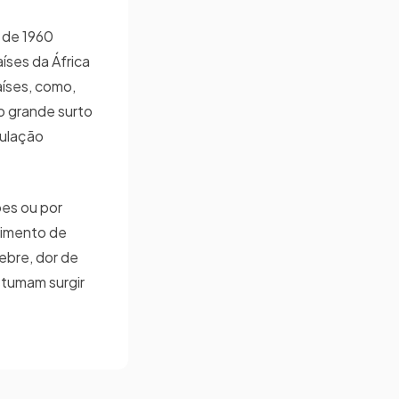
 de 1960
íses da África
aíses, como,
o grande surto
culação
ões ou por
cimento de
ebre, dor de
stumam surgir