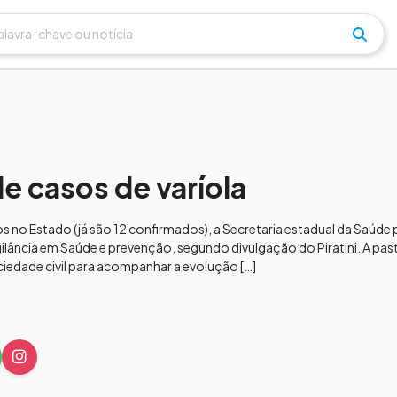
e casos de varíola
 no Estado (já são 12 confirmados), a Secretaria estadual da Saúde 
lância em Saúde e prevenção, segundo divulgação do Piratini. A pas
iedade civil para acompanhar a evolução […]