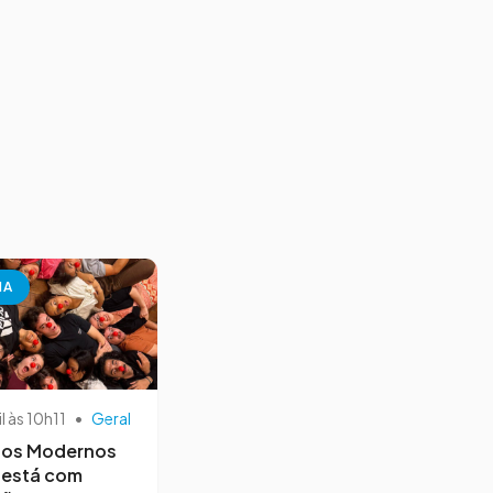
NA
il às 10h11
•
Geral
os Modernos
 está com