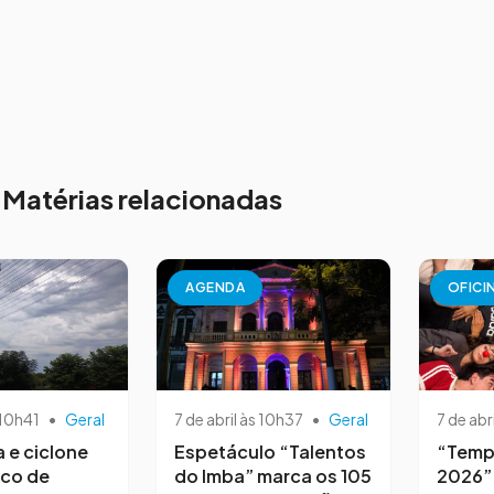
Matérias relacionadas
AGENDA
OFICI
 10h41
•
Geral
7 de abril às 10h37
•
Geral
7 de abr
a e ciclone
Espetáculo “Talentos
“Temp
sco de
do Imba” marca os 105
2026”