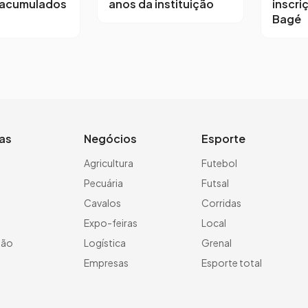
 acumulados
anos da instituição
inscri
Bagé
ias
Negócios
Esporte
a
Agricultura
Futebol
Pecuária
Futsal
Cavalos
Corridas
Expo-feiras
Local
ção
Logística
Grenal
Empresas
Esporte total