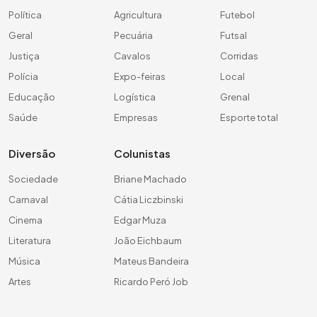
Política
Agricultura
Futebol
Geral
Pecuária
Futsal
Justiça
Cavalos
Corridas
Polícia
Expo-feiras
Local
Educação
Logística
Grenal
Saúde
Empresas
Esporte total
Diversão
Colunistas
Sociedade
Briane Machado
Carnaval
Cátia Liczbinski
Cinema
Edgar Muza
Literatura
João Eichbaum
Música
Mateus Bandeira
Artes
Ricardo Peró Job