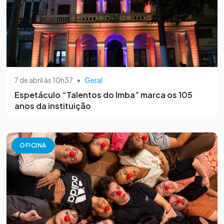
7 de abril às 10h37
•
Geral
Espetáculo “Talentos do Imba” marca os 105
anos da instituição
OFICINA