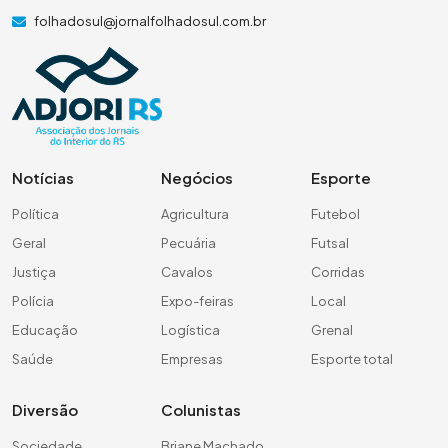
folhadosul@jornalfolhadosul.com.br
Notícias
Negócios
Esporte
Política
Agricultura
Futebol
Geral
Pecuária
Futsal
Justiça
Cavalos
Corridas
Polícia
Expo-feiras
Local
Educação
Logística
Grenal
Saúde
Empresas
Esporte total
Diversão
Colunistas
Sociedade
Briane Machado