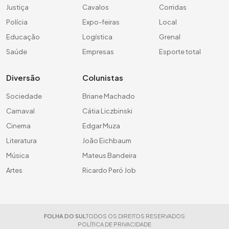
Justiça
Cavalos
Corridas
Polícia
Expo-feiras
Local
Educação
Logística
Grenal
Saúde
Empresas
Esporte total
Diversão
Colunistas
Sociedade
Briane Machado
Carnaval
Cátia Liczbinski
Cinema
Edgar Muza
Literatura
João Eichbaum
Música
Mateus Bandeira
Artes
Ricardo Peró Job
FOLHA DO SUL
TODOS OS DIREITOS RESERVADOS
POLÍTICA DE PRIVACIDADE