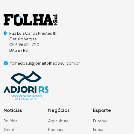
Rua Luiz Carlos Prestes 1111
Getúlio Vargas
CEP: 96412-720
BAGÉ / RS
folhadosul@jornalfolhadosul.com.br
Notícias
Negócios
Esporte
Política
Agricultura
Futebol
Geral
Pecuária
Futsal