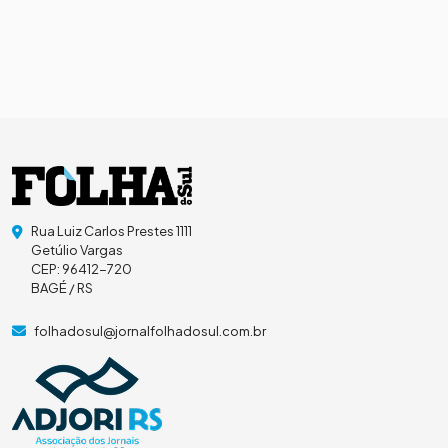
Rua Luiz Carlos Prestes 1111
Getúlio Vargas
CEP: 96412-720
BAGÉ / RS
folhadosul@jornalfolhadosul.com.br