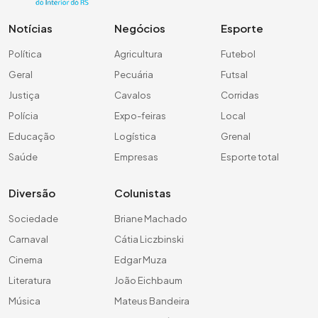
Notícias
Negócios
Esporte
Política
Agricultura
Futebol
Geral
Pecuária
Futsal
Justiça
Cavalos
Corridas
Polícia
Expo-feiras
Local
Educação
Logística
Grenal
Saúde
Empresas
Esporte total
Diversão
Colunistas
Sociedade
Briane Machado
Carnaval
Cátia Liczbinski
Cinema
Edgar Muza
Literatura
João Eichbaum
Música
Mateus Bandeira