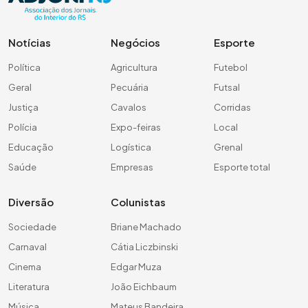
Notícias
Negócios
Esporte
Política
Agricultura
Futebol
Geral
Pecuária
Futsal
Justiça
Cavalos
Corridas
Polícia
Expo-feiras
Local
Educação
Logística
Grenal
Saúde
Empresas
Esporte total
Diversão
Colunistas
Sociedade
Briane Machado
Carnaval
Cátia Liczbinski
Cinema
Edgar Muza
Literatura
João Eichbaum
Música
Mateus Bandeira