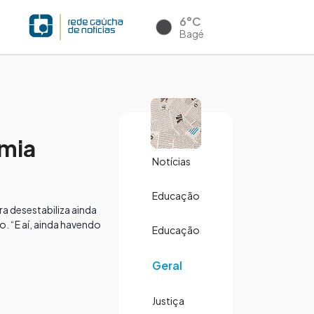
6°C
Bagé
omia
Notícias
Educação
a desestabiliza ainda
 “E aí, ainda havendo
Educação
Geral
Justiça