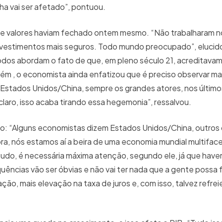
ha vai ser afetado”, pontuou.
e valores haviam fechado ontem mesmo. “Não trabalharam n
nvestimentos mais seguros. Todo mundo preocupado”, elucido
os abordam o fato de que, em pleno século 21, acreditava
rém , o economista ainda enfatizou que é preciso observar m
stados Unidos/China, sempre os grandes atores, nos últimos
claro, isso acaba tirando essa hegemonia”, ressalvou.
isso: “Alguns economistas dizem Estados Unidos/China, outro
ra, nós estamos aí a beira de uma economia mundial multifac
tudo, é necessária máxima atenção, segundo ele, já que have
ências vão ser óbvias e não vai ter nada que a gente possa f
ção, mais elevação na taxa de juros e, com isso, talvez refrei