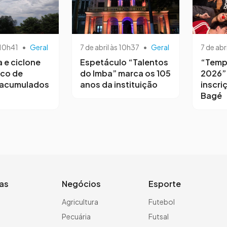
 10h41
•
Geral
7 de abril às 10h37
•
Geral
7 de abr
a e ciclone
Espetáculo “Talentos
“Temp
sco de
do Imba” marca os 105
2026”
 acumulados
anos da instituição
inscri
Bagé
ias
Negócios
Esporte
a
Agricultura
Futebol
Pecuária
Futsal