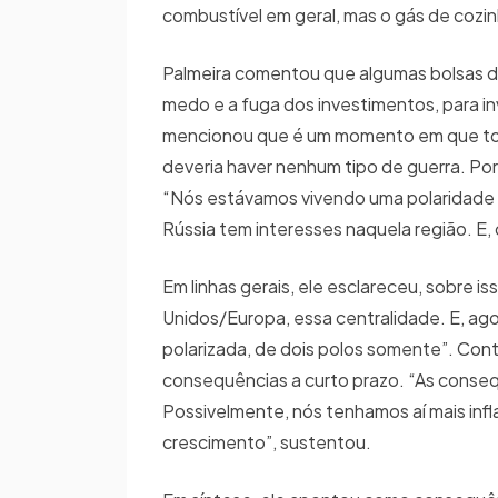
combustível em geral, mas o gás de cozin
Palmeira comentou que algumas bolsas d
medo e a fuga dos investimentos, para i
mencionou que é um momento em que tod
deveria haver nenhum tipo de guerra. Po
“Nós estávamos vivendo uma polaridade E
Rússia tem interesses naquela região. E, 
Em linhas gerais, ele esclareceu, sobre 
Unidos/Europa, essa centralidade. E, ago
polarizada, de dois polos somente”. Con
consequências a curto prazo. “As consequ
Possivelmente, nós tenhamos aí mais infla
crescimento”, sustentou.