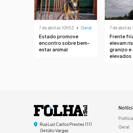
7 de abril às 10h53
•
Geral
7 de abril às
Estado promove
Frente fri
encontro sobre bem-
elevam ri
estar animal
granizo e
elevados
Notíc
Polític
Rua Luiz Carlos Prestes 1111
Geral
Getúlio Vargas