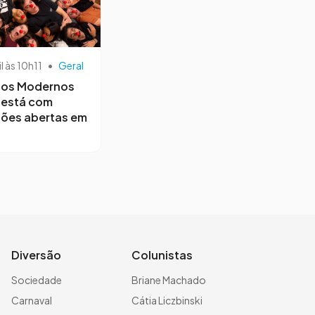
il às 10h11
•
Geral
os Modernos
 está com
ções abertas em
Diversão
Colunistas
Sociedade
Briane Machado
Carnaval
Cátia Liczbinski