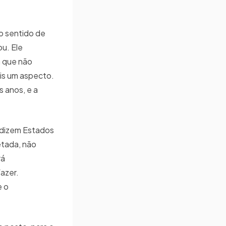
o sentido de
u. Ele
m que não
ais um aspecto.
 anos, e a
s dizem Estados
etada, não
rá
azer.
e o