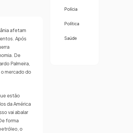
Polícia
Política
rânia afetam
tentos. Após
Saúde
uerra
onomia. De
rdo Palmeira,
e o mercado do
que estão
dos da América
sso vai abalar
 De forma
petróleo, o