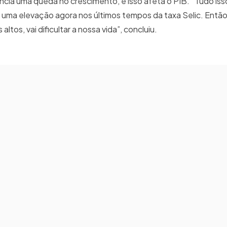
ia uma queda no crescimento, e isso afeta o PIB. “Tudo isso
teve uma elevação agora nos últimos tempos da taxa Selic. Então
altos, vai dificultar a nossa vida”, concluiu.