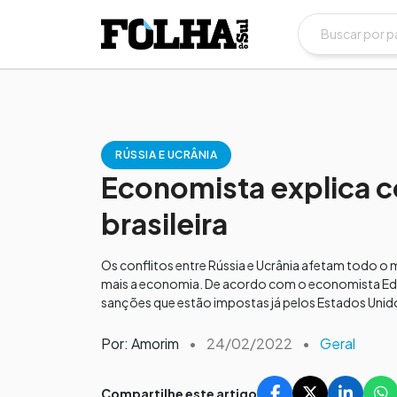
RÚSSIA E UCRÂNIA
Economista explica c
brasileira
Os conflitos entre Rússia e Ucrânia afetam todo o
mais a economia. De acordo com o economista Edua
sanções que estão impostas já pelos Estados Unido
Por: Amorim
•
24/02/2022
•
Geral
Compartilhe este artigo