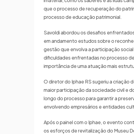
imaterial, como os saberes e as lidas cam
que o processo de recuperação do patrim
processo de educação patrimonial.
Savoldi abordou os desafios enfrentados
em andamento estudos sobre o reconheci
gestão que envolva a participação socia
dificuldades enfrentadas no processo d
importância de uma atuação mais estrutu
O diretor do Iphae RS sugeriu a criação 
maior participação da sociedade civil e 
longo do processo para garantir a prese
envolvendo empresários e entidades cult
Após o painel com o Iphae, o evento co
os esforços de revitalização do Museu D