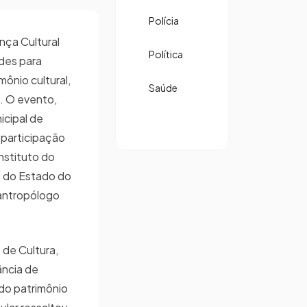
Polícia
nça Cultural
Política
ades para
mônio cultural,
Saúde
l. O evento,
icipal de
 participação
nstituto do
co do Estado do
 antropólogo
 de Cultura,
ância de
 do patrimônio