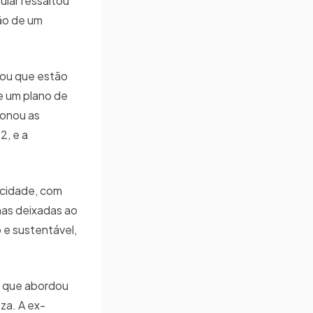
ular ressaltou
ão de um
cou que estão
e um plano de
ionou as
2, e a
 cidade, com
nas deixadas ao
 e sustentável,
, que abordou
za. A ex-