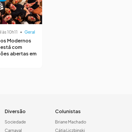
il às 10h11
•
Geral
os Modernos
 está com
ções abertas em
Diversão
Colunistas
Sociedade
Briane Machado
Carnaval
Cátia Liczbinski