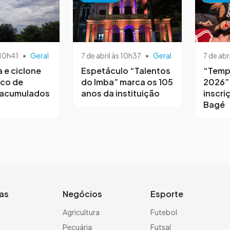
 10h41
•
Geral
7 de abril às 10h37
•
Geral
7 de abr
a e ciclone
Espetáculo “Talentos
“Temp
sco de
do Imba” marca os 105
2026”
 acumulados
anos da instituição
inscri
Bagé
ias
Negócios
Esporte
a
Agricultura
Futebol
Pecuária
Futsal