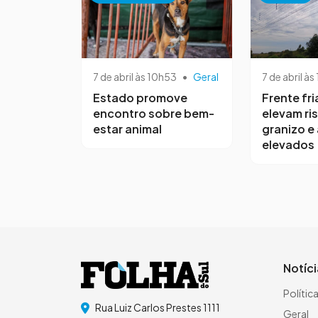
7 de abril às 10h53
•
Geral
7 de abril às
Estado promove
Frente fri
encontro sobre bem-
elevam ri
estar animal
granizo e
elevados
Notíc
Polític
Rua Luiz Carlos Prestes 1111
Geral