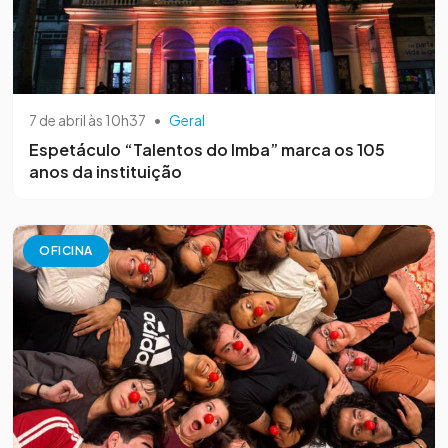
7 de abril às 10h37
•
Geral
Espetáculo “Talentos do Imba” marca os 105
anos da instituição
OFICINA