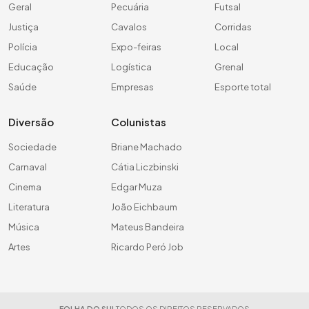
Geral
Pecuária
Futsal
Justiça
Cavalos
Corridas
Polícia
Expo-feiras
Local
Educação
Logística
Grenal
Saúde
Empresas
Esporte total
Diversão
Colunistas
Sociedade
Briane Machado
Carnaval
Cátia Liczbinski
Cinema
Edgar Muza
Literatura
João Eichbaum
Música
Mateus Bandeira
Artes
Ricardo Peró Job
FOLHA DO SUL
TODOS OS DIREITOS RESERVADOS