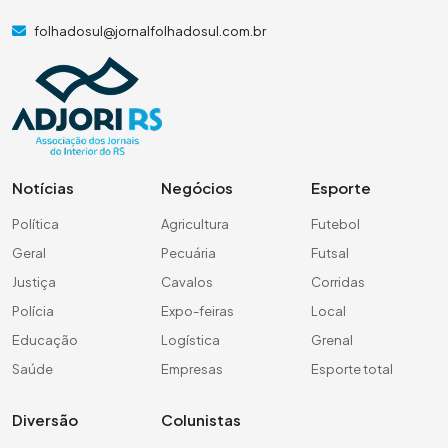
folhadosul@jornalfolhadosul.com.br
Notícias
Negócios
Esporte
Política
Agricultura
Futebol
Geral
Pecuária
Futsal
Justiça
Cavalos
Corridas
Polícia
Expo-feiras
Local
Educação
Logística
Grenal
Saúde
Empresas
Esporte total
Diversão
Colunistas