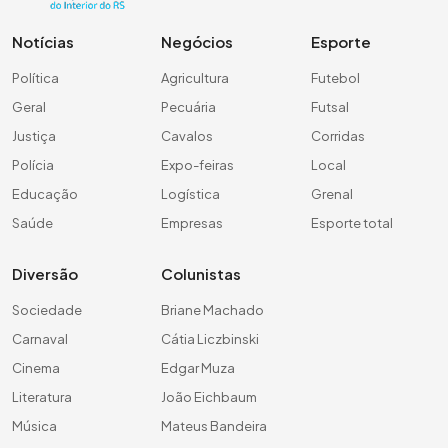
Notícias
Negócios
Esporte
Política
Agricultura
Futebol
Geral
Pecuária
Futsal
Justiça
Cavalos
Corridas
Polícia
Expo-feiras
Local
Educação
Logística
Grenal
Saúde
Empresas
Esporte total
Diversão
Colunistas
Sociedade
Briane Machado
Carnaval
Cátia Liczbinski
Cinema
Edgar Muza
Literatura
João Eichbaum
Música
Mateus Bandeira