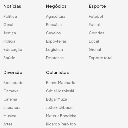
Notícias
Negócios
Esporte
Política
Agricultura
Futebol
Geral
Pecuária
Futsal
Justiça
Cavalos
Corridas
Polícia
Expo-feiras
Local
Educação
Logística
Grenal
Saúde
Empresas
Esporte total
Diversão
Colunistas
Sociedade
Briane Machado
Carnaval
Cátia Liczbinski
Cinema
Edgar Muza
Literatura
João Eichbaum
Música
Mateus Bandeira
Artes
Ricardo Peró Job