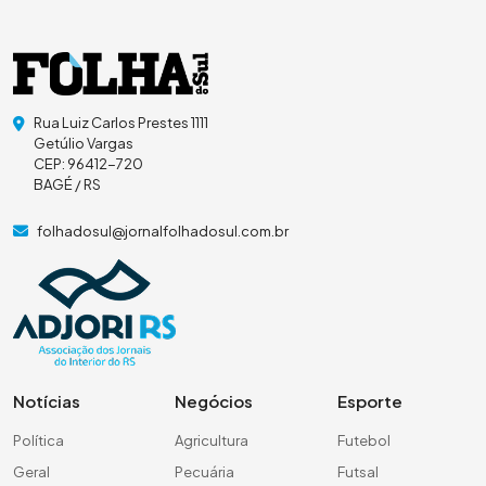
Rua Luiz Carlos Prestes 1111
Getúlio Vargas
CEP: 96412-720
BAGÉ / RS
folhadosul@jornalfolhadosul.com.br
Notícias
Negócios
Esporte
Política
Agricultura
Futebol
Geral
Pecuária
Futsal