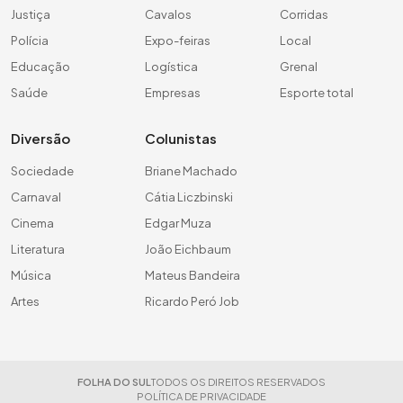
Justiça
Cavalos
Corridas
Polícia
Expo-feiras
Local
Educação
Logística
Grenal
Saúde
Empresas
Esporte total
Diversão
Colunistas
Sociedade
Briane Machado
Carnaval
Cátia Liczbinski
Cinema
Edgar Muza
Literatura
João Eichbaum
Música
Mateus Bandeira
Artes
Ricardo Peró Job
FOLHA DO SUL
TODOS OS DIREITOS RESERVADOS
POLÍTICA DE PRIVACIDADE