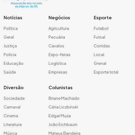
Notícias
Negócios
Esporte
Política
Agricultura
Futebol
Geral
Pecuária
Futsal
Justiça
Cavalos
Corridas
Polícia
Expo-feiras
Local
Educação
Logística
Grenal
Saúde
Empresas
Esporte total
Diversão
Colunistas
Sociedade
Briane Machado
Carnaval
Cátia Liczbinski
Cinema
Edgar Muza
Literatura
João Eichbaum
Música
Mateus Bandeira