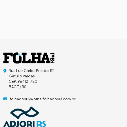
Rua Luiz Carlos Prestes 1111
Getúlio Vargas
CEP: 96412-720
BAGÉ / RS
folhadosul@jornalfolhadosul.com.br