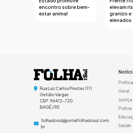
Estado promove
Frente fri
encontro sobre bem-
elevam ri
estar animal
granizo e
elevados
Notíc
Polític
Rua Luiz Carlos Prestes 1111
Geral
Getúlio Vargas
Justiça
CEP: 96412-720
BAGÉ / RS
Polícia
Educa
folhadosul@jornalfolhadosul.com.
Saúde
br