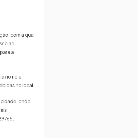
ação, com a qual
esso ao
para a
a no rio e
ebidas no local.
a cidade, onde
ais
629765.