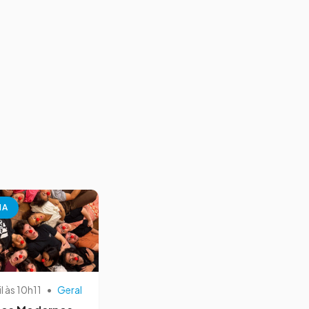
NA
il às 10h11
•
Geral