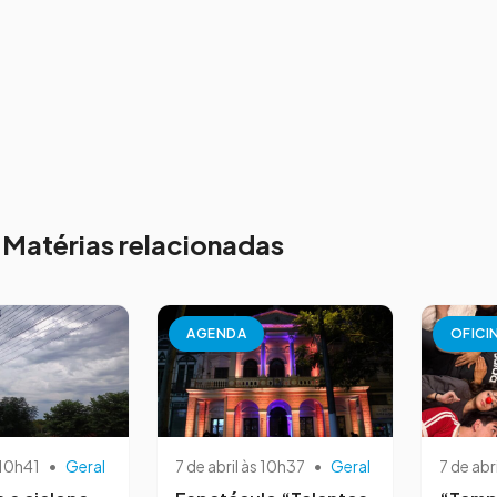
Matérias relacionadas
AGENDA
OFICI
 10h41
•
Geral
7 de abril às 10h37
•
Geral
7 de abr