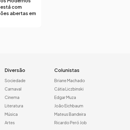
os Modernos
 está com
ções abertas em
Diversão
Colunistas
Sociedade
Briane Machado
Carnaval
Cátia Liczbinski
Cinema
Edgar Muza
Literatura
João Eichbaum
Música
Mateus Bandeira
Artes
Ricardo Peró Job