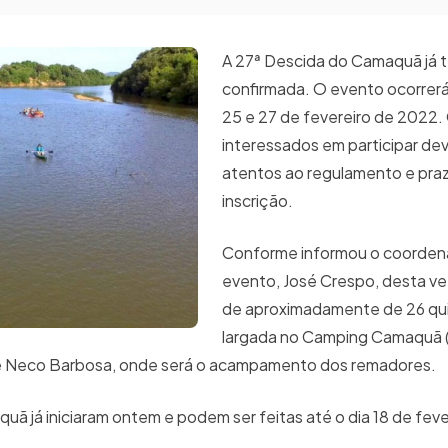
A 27ª Descida do Camaquã já 
confirmada. O evento ocorrerá
25 e 27 de fevereiro de 2022
interessados em participar dev
atentos ao regulamento e pra
inscrição.
Conforme informou o coorden
evento, José Crespo, desta vez
de aproximadamente de 26 qu
largada no Camping Camaquã (
e Neco Barbosa, onde será o acampamento dos remadores.
uã já iniciaram ontem e podem ser feitas até o dia 18 de feve