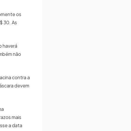
somente os
$ 30. As
o haverá
Também não
acina contra a
máscara devem
ma
razos mais
isse a data