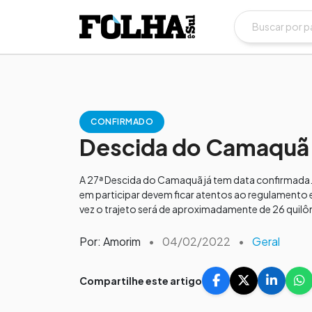
CONFIRMADO
Descida do Camaquã a
A 27ª Descida do Camaquã já tem data confirmada. 
em participar devem ficar atentos ao regulamento
vez o trajeto será de aproximadamente de 26 quilô
Por: Amorim
•
04/02/2022
•
Geral
Compartilhe este artigo