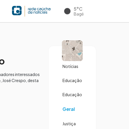
5°C
Bagé
ro
Notícias
emadores interessados
, José Crespo, desta
Educação
Educação
Geral
Justiça