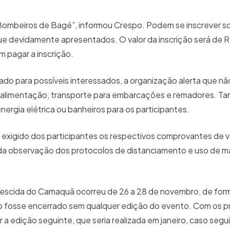
e Bombeiros de Bagé”, informou Crespo. Podem se inscrever 
e devidamente apresentados. O valor da inscrição será de R
 pagar a inscrição.
do para possíveis interessados, a organização alerta que nã
mo alimentação, transporte para embarcações e remadores. 
nergia elétrica ou banheiros para os participantes.
exigido dos participantes os respectivos comprovantes de v
 da observação dos protocolos de distanciamento e uso de 
 Descida do Camaquã ocorreu de 26 a 28 de novembro, de for
ão fosse encerrado sem qualquer edição do evento. Com os p
r a edição seguinte, que seria realizada em janeiro, caso segu