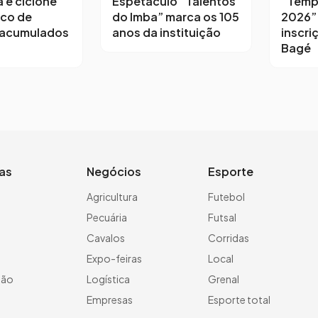
a e ciclone
Espetáculo “Talentos
“Temp
sco de
do Imba” marca os 105
2026”
 acumulados
anos da instituição
inscri
Bagé
ias
Negócios
Esporte
a
Agricultura
Futebol
Pecuária
Futsal
Cavalos
Corridas
Expo-feiras
Local
ção
Logística
Grenal
Empresas
Esporte total